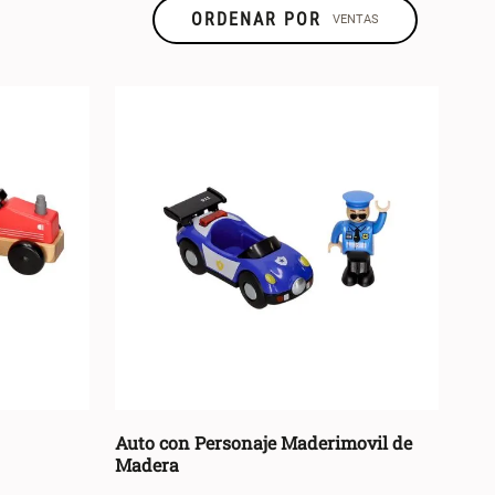
ORDENAR POR
VENTAS
TALLA
TIPO DE
PRODUCTO
U
(
7
)
Auto
(
2
)
Pista
(
1
)
Transporte
(
2
)
Camión Granja
(
1
)
Tractor
(
1
)
Auto con Personaje Maderimovil de
Madera