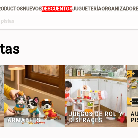
RODUCTOS
NUEVOS
DESCUENTOS
JUGUETERÍA
ORGANIZADOR
 pistas
PRODUCTOS ESTRELLA
Mug
Vajilla
Set 2 Potes de Silicona
E
stas
U
Escurridor Platos
Tapete
$ 29.900,00
$
Cojin
Individuales
Escurridor
Cojines
Cafe
Canasto
JUEGOS DE ROL Y
AU
ARMABLES
DISFRACES
PI