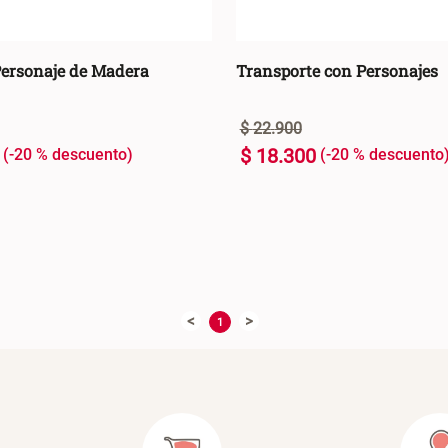
Personaje de Madera
Transporte con Personajes
$
22
.
900
$
18
.
300
-
20 %
-
20 %
U
+
AGREGAR AL CARRO +
AGREGAR AL C
-
<
>
1