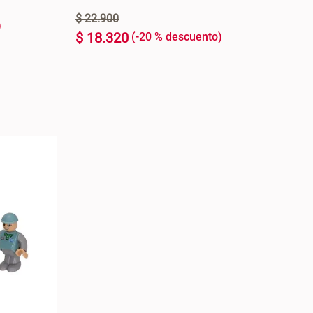
$
22
.
900
$
18
.
320
-
20 %
U
+
ARRO +
AGREGAR AL CARRO +
-