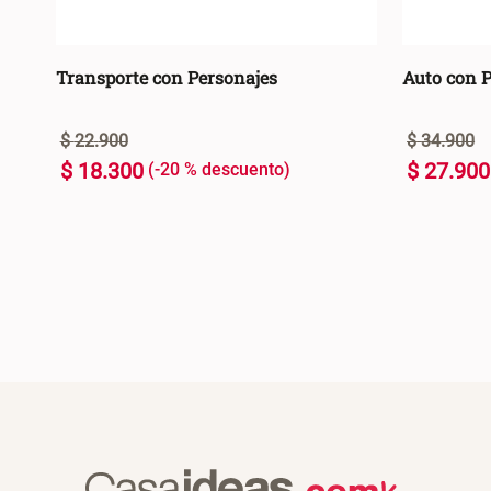
Transporte con Personajes
Auto con 
$
22
.
900
$
34
.
900
$
18
.
300
$
27
.
900
-
20 %
U
U
+
+
AGREGAR AL CARRO +
-
-