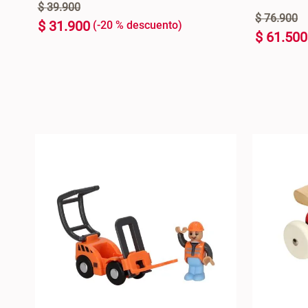
$
39
.
900
$
76
.
900
$
31
.
900
-
20 %
$
61
.
500
U
U
+
+
AGREGAR AL CARRO +
-
-