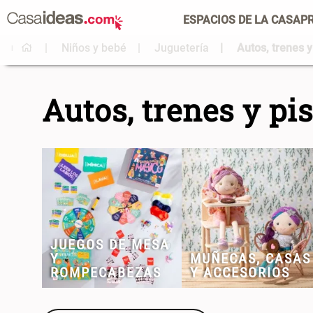
ESPACIOS DE LA CASA
P
Niños y bebé
Juguetería
Autos, trenes y
Autos, trenes y pi
JUEGOS DE MESA
Y
MUÑECAS, CASAS
ROMPECABEZAS
Y ACCESORIOS