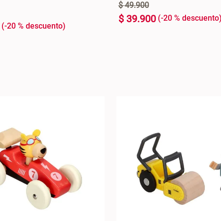
$
49
.
900
$
39
.
900
-
20 %
-
20 %
U
+
AGREGAR AL CARRO +
AGREGAR AL C
-