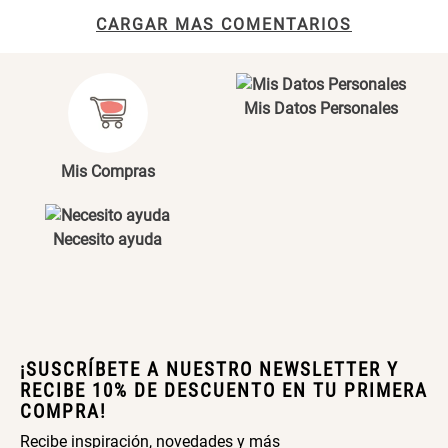
Maceta con Diseño de
Maceta Texturizada de
CARGAR MAS COMENTARIOS
Ceramica
Ceramica
Tu nombre
$ 46.900,00
$ 99.900,00
Dirección de email
Mis Datos Personales
Maceta Degrade en
Set 4 Vasos Cerveza Vidrio
Ceramica
Escribe un comentario
Mis Compras
$ 99.900,00
$ 34.320,00
$ 42.900,00
Necesito ayuda
Archivador Planificador con
Archivador Planificador con
Tapa Dura
Tapa Dura
ENVIAR COMENTARIO
$ 76.900,00
$ 46.150,00
$ 76.900,00
¡SUSCRÍBETE A NUESTRO NEWSLETTER Y
Cojín Cervical Memory
Dardo Circulas Plástico
RECIBE 10% DE DESCUENTO EN TU PRIMERA
COMPRA!
Recibe inspiración, novedades y más
$ 56.900,00
$ 24.950,00
$ 49.900,00