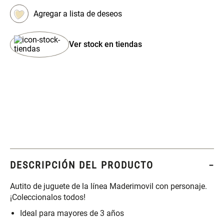
Set 4 Esponjas de
Organizador Rectangular De
Maquillaje
Bambú
Ver stock en tiendas
$ 17.950,00
$ 46.900,00
$ 29.900,00
Canister Tipo Enlozado
Cajonera Plástico
$ 27.900,00
$ 44.900,00
Caja Organizadora para
Varitas Aromáticas Rosa
latas Plástico PET
Suave
DESCRIPCIÓN DEL PRODUCTO
$ 27.900,00
$ 20.950,00
$ 29.900,00
Autito de juguete de la línea Maderimovil con personaje.
¡Coleccionalos todos!
Spray Aromático Rosa
Repuesto Esencia
Ideal para mayores de 3 años
Suave
Aromática Rosa Suave