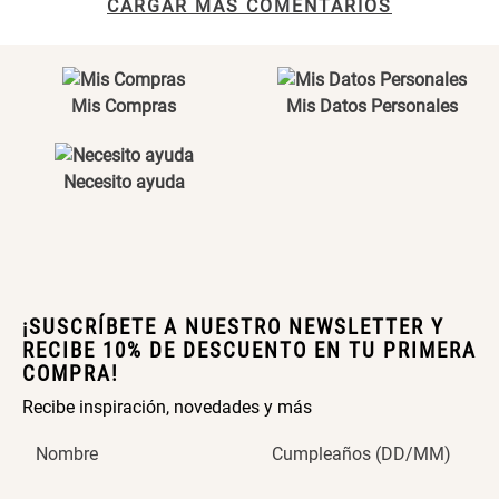
CARGAR MAS COMENTARIOS
Maceta con Diseño de
Maceta Texturizada de
Ceramica
Ceramica
$ 46.900,00
$ 99.900,00
Mis Compras
Mis Datos Personales
Maceta Degrade en
Set 4 Vasos Cerveza Vidrio
Ceramica
Necesito ayuda
$ 99.900,00
$ 34.320,00
$ 42.900,00
Archivador Planificador con
Archivador Planificador con
Tapa Dura
Tapa Dura
¡SUSCRÍBETE A NUESTRO NEWSLETTER Y
RECIBE 10% DE DESCUENTO EN TU PRIMERA
$ 76.900,00
$ 46.150,00
$ 76.900,00
COMPRA!
Recibe inspiración, novedades y más
Cojín Cervical Memory
Dardo Circulas Plástico
Nombre
Cumpleaños (DD/MM)
$ 56.900,00
$ 24.950,00
$ 49.900,00