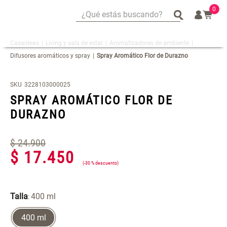
0
¿Qué estás buscando?
¿Qué estás buscando?
Living y sala de estar
Aromatizadores de ambiente
Mug
Mug
Difusores aromáticos y spray
Spray Aromático Flor de Durazno
Vajilla
Vajilla
Tapete
Tapete
SKU
3228103000025
Escurridor Platos
Escurridor Platos
SPRAY AROMÁTICO FLOR DE
Cojin
Cojin
DURAZNO
Cojines
Cojines
$
Individuales
Individuales
24
.
900
$
17
.
450
Canasto
Canasto
-
30 %
Escurridor
Escurridor
Set 2 Potes de Silicona
Espejo Plegable Led con USB
Cafe
Cafe
Talla
400 ml
:
400 ml
$ 29.900,00
$ 29.900,00