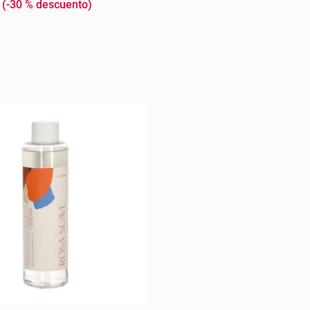
-
30 %
U
+
AGREGAR AL CARRO +
AGREGAR AL C
-