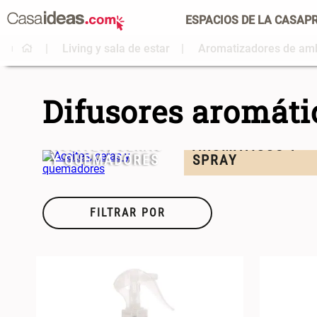
ESPACIOS DE LA CASA
P
Living y sala de estar
Aromatizadores de am
Difusores aromáti
DIFUSORES
ACEITES, CERAS
AROMÁTICOS Y
Y QUEMADORES
SPRAY
FILTRAR POR