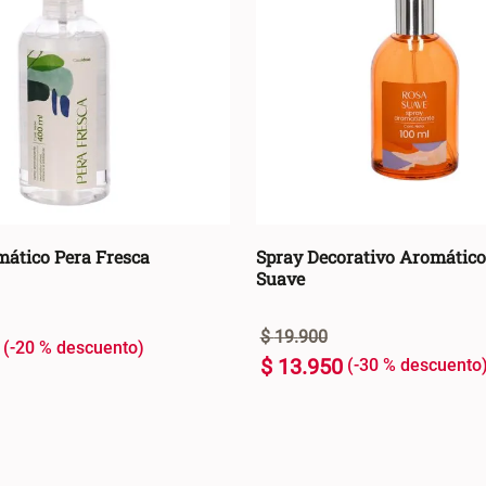
mático Pera Fresca
Spray Decorativo Aromático
Suave
$
19
.
900
-
20 %
$
13
.
950
-
30 %
100 ml
+
AGREGAR AL CARRO +
AGREGAR AL C
-