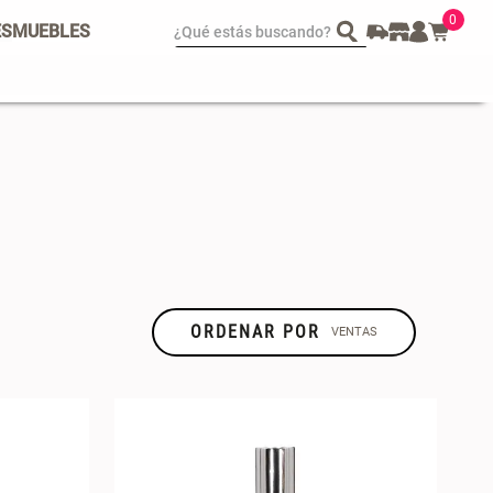
0
¿Qué estás buscando?
ES
MUEBLES
spejo Plegable Led con
Set 4 Esponjas de
SB
Maquillaje
 29.900,00
$ 17.950,00
$ 29.900,00
ORDENAR POR
VENTAS
TALLA
TIPO DE
PRODUCTO
U
(
1
)
Mini
(
1
)