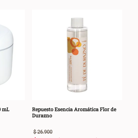
0 mL
Repuesto Esencia Aromática Flor de
Durazno
$
26
.
900