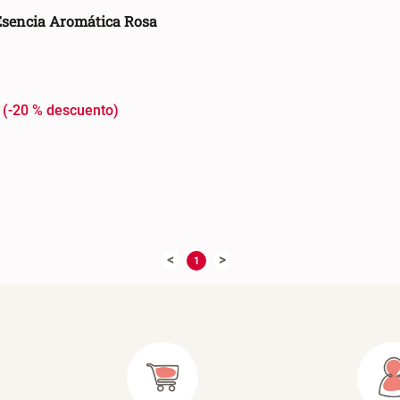
Esencia Aromática Rosa
-
20 %
AGREGAR AL CARRO +
<
>
1