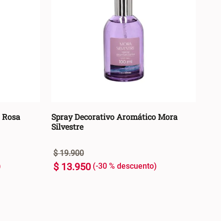
400 ml
(
3
)
Repuesto
(
3
)
200 ml
(
3
)
Spray
(
6
)
100 ml
(
3
)
 Rosa
Spray Decorativo Aromático Mora
Silvestre
$
19
.
900
$
13
.
950
-
30 %
100 ml
+
ARRO +
AGREGAR AL CARRO +
-