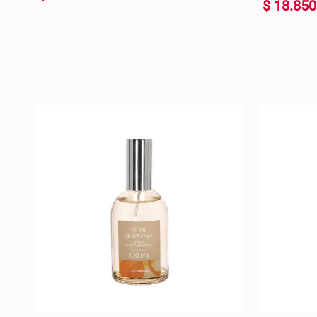
$
18
.
850
400 ml
200 ml
+
+
AGREGAR AL CARRO +
-
-