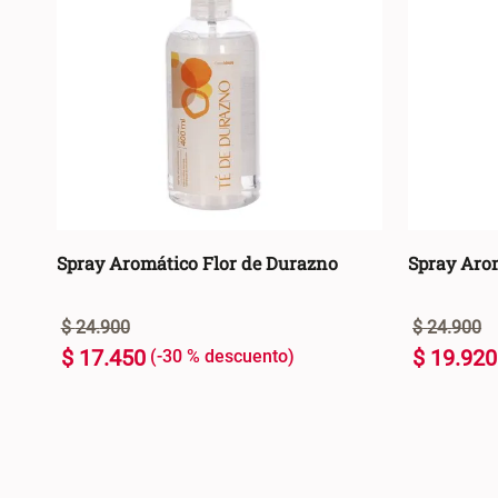
Spray Aromático Flor de Durazno
Spray Aro
$
24
.
900
$
24
.
900
$
17
.
450
$
19
.
920
-
30 %
400 ml
400 ml
+
+
AGREGAR AL CARRO +
-
-