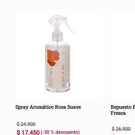
Spray Aromático Rosa Suave
Repuesto 
Fresca
$
24
.
900
$
26
.
900
$
17
.
450
-
30 %