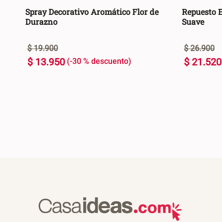
Spray Decorativo Aromático Flor de
Repuesto 
Durazno
Suave
$
19
.
900
$
26
.
900
$
13
.
950
$
21
.
520
-
30 %
100 ml
200 ml
+
+
AGREGAR AL CARRO +
-
-