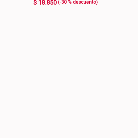
$
18
.
850
-
30 %
200 ml
+
ARRO +
AGREGAR AL CARRO +
-