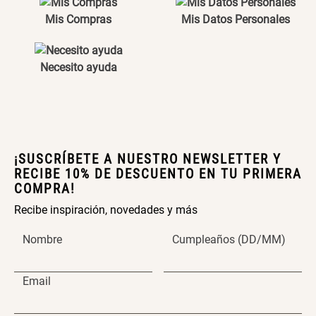
Maceta con Diseño de
Maceta Texturizada de
Ceramica
Mis Compras
Ceramica
Mis Datos Personales
$ 46.900,00
$ 99.900,00
Necesito ayuda
Maceta Degrade en
Set 4 Vasos Cerveza Vidrio
Ceramica
$ 99.900,00
$ 34.320,00
$ 42.900,00
¡SUSCRÍBETE A NUESTRO NEWSLETTER Y
RECIBE 10% DE DESCUENTO EN TU PRIMERA
Archivador Planificador con
Archivador Planificador con
COMPRA!
Tapa Dura
Tapa Dura
Recibe inspiración, novedades y más
$ 76.900,00
$ 46.150,00
$ 76.900,00
Nombre
Cumpleaños (DD/MM)
Cojín Cervical Memory
Dardo Circulas Plástico
Email
$ 56.900,00
$ 24.950,00
$ 49.900,00