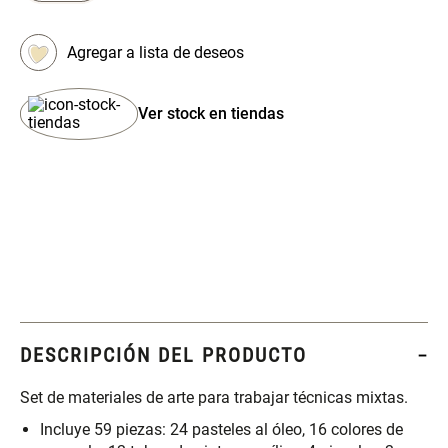
Set 4 Esponjas de
Organizador Rectangular De
Maquillaje
Bambú
$ 17.950,00
$ 46.900,00
$ 29.900,00
Ver stock en tiendas
Canister Tipo Enlozado
Cajonera Plástico
$ 27.900,00
$ 44.900,00
Caja Organizadora para
Varitas Aromáticas Rosa
latas Plástico PET
Suave
DESCRIPCIÓN DEL PRODUCTO
$ 27.900,00
$ 20.950,00
$ 29.900,00
Set de materiales de arte para trabajar técnicas mixtas.
Spray Aromático Rosa
Repuesto Esencia
Incluye 59 piezas: 24 pasteles al óleo, 16 colores de
Suave
Aromática Rosa Suave