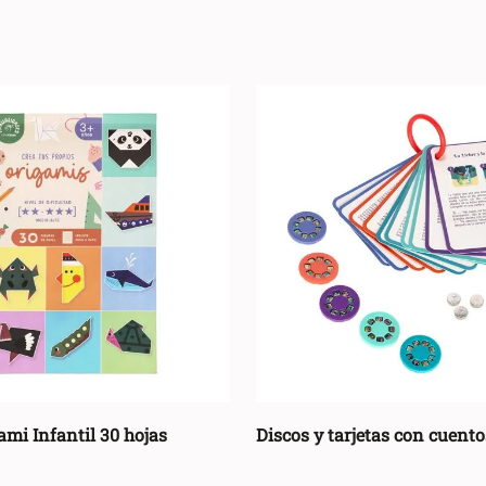
EDAD APTA
4+ Años
(
8
)
4 + años
(
1
)
3+ Años
(
1
)
ami Infantil 30 hojas
Discos y tarjetas con cuento