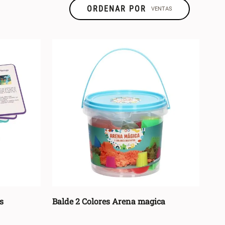
ORDENAR POR
VENTAS
GRUPO COLOR
TALLA
Multicolor
(
63
)
L
(
1
)
Única
(
1
)
U
(
56
)
2,6mm
(
1
)
9 piezas
(
2
)
12 piezas
(
2
)
s
Balde 2 Colores Arena magica