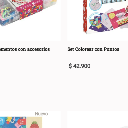
ementos con accesorios
Set Colorear con Puntos
$
42
.
900
U
+
AGREGAR AL CARRO +
AGREGAR AL C
-
Nuevo