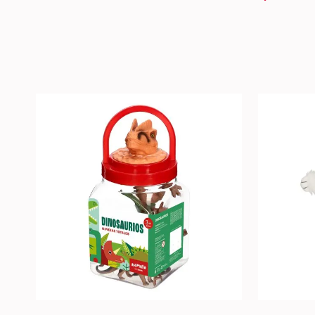
U
U
+
+
AGREGAR AL CARRO +
-
-