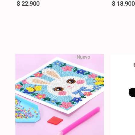
$
22
.
900
$
18
.
900
U
U
+
+
AGREGAR AL CARRO +
-
-
Nuevo