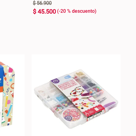
$
56
.
900
$
45
.
500
-
20 %
U
+
ARRO +
AGREGAR AL CARRO +
-