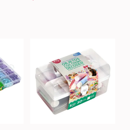
U
+
ARRO +
AGREGAR AL CARRO +
-