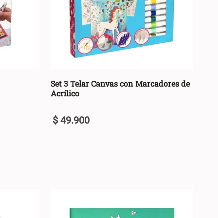
Set 3 Telar Canvas con Marcadores de
Acrílico
$
49
.
900
U
+
ARRO +
AGREGAR AL CARRO +
-