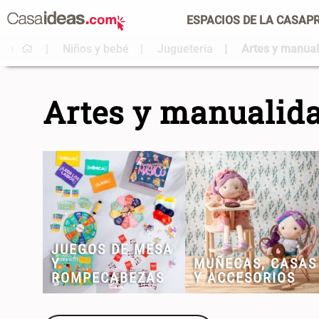
ESPACIOS DE LA CASA
P
Niños y bebé
Juguetería
Artes y manua
Artes y manualid
JUEGOS DE MESA
Y
MUÑECAS, CASAS
ROMPECABEZAS
Y ACCESORIOS