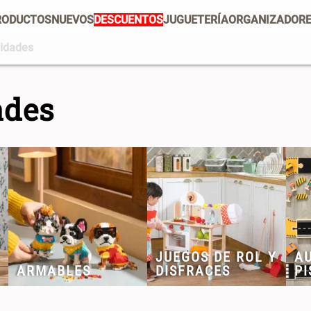
RODUCTOS
NUEVOS
DESCUENTOS
JUGUETERÍA
ORGANIZADOR
lidades
PRODUCTOS ESTRELLA
Mug
Vajilla
Set 2 Potes de Silicona
E
ades
U
Escurridor Platos
Tapete
$ 29.900,00
$
Cojin
Individuales
Cojines
Escurridor
Cafe
Canasto
JUEGOS DE ROL Y
AU
ARMABLES
DISFRACES
PI