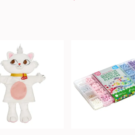
U
+
AGREGAR AL CARRO +
AGREGAR AL C
-