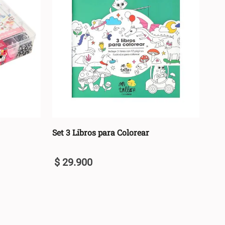
Set 3 Libros para Colorear
$
29
.
900
U
+
ARRO +
AGREGAR AL CARRO +
-