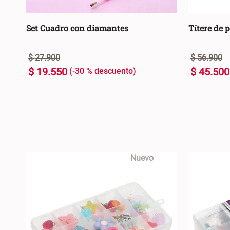
Set Cuadro con diamantes
Títere de 
$
27
.
900
$
56
.
900
$
19
.
550
$
45
.
500
-
30 %
U
U
+
+
AGREGAR AL CARRO +
-
-
Nuevo