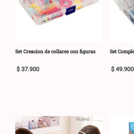
Set Creacion de collares con figuras
Set Compl
$
37
.
900
$
49
.
900
U
U
+
+
AGREGAR AL CARRO +
-
-
Nuevo