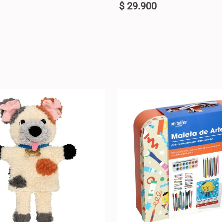
$
29
.
900
U
+
AGREGAR AL CARRO +
AGREGAR AL C
-