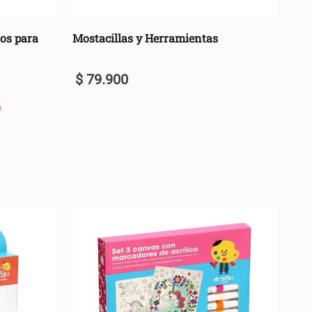
os para
Mostacillas y Herramientas
$
79
.
900
U
+
ARRO +
AGREGAR AL CARRO +
-