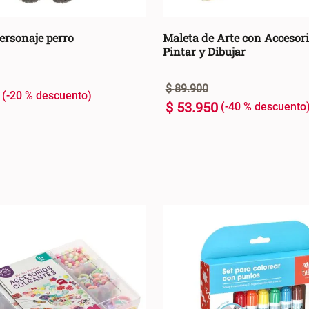
personaje perro
Maleta de Arte con Accesori
Pintar y Dibujar
$
89
.
900
-
20 %
$
53
.
950
-
40 %
U
+
AGREGAR AL CARRO +
AGREGAR AL C
-