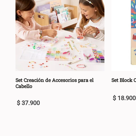
Set Creación de Accesorios para el
Set Block
Cabello
$
18
.
900
$
37
.
900
U
U
+
+
AGREGAR AL CARRO +
-
-