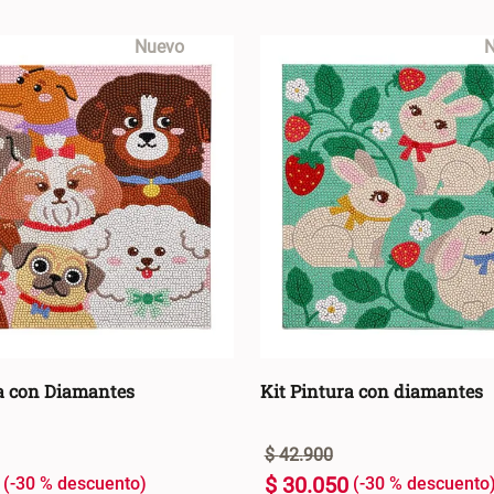
Nuevo
N
ra con Diamantes
Kit Pintura con diamantes
$
42
.
900
$
30
.
050
-
30 %
-
30 %