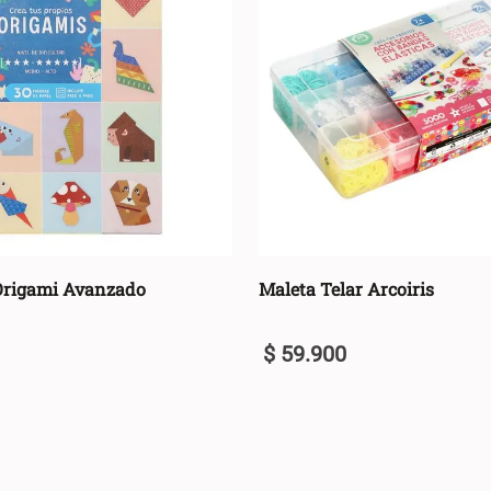
 Origami Avanzado
Maleta Telar Arcoiris
$
59
.
900
U
+
AGREGAR AL CARRO +
AGREGAR AL C
-