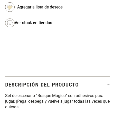
Set 4 Esponjas de
Organizador Rectangular De
Maquillaje
Bambú
Ver stock en tiendas
$ 17.950,00
$ 46.900,00
$ 29.900,00
Canister Tipo Enlozado
Cajonera Plástico
$ 27.900,00
$ 44.900,00
Caja Organizadora para
Varitas Aromáticas Rosa
latas Plástico PET
Suave
DESCRIPCIÓN DEL PRODUCTO
$ 27.900,00
$ 20.950,00
$ 29.900,00
Set de escenario “Bosque Mágico” con adhesivos para
jugar. ¡Pega, despega y vuelve a jugar todas las veces que
Spray Aromático Rosa
Repuesto Esencia
quieras!
Suave
Aromática Rosa Suave