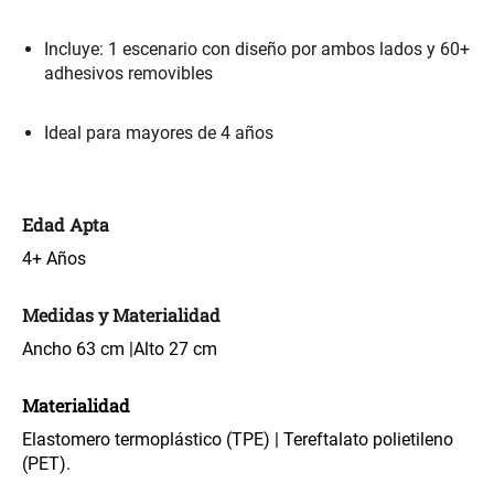
$ 17.450,00
$ 26.900,00
$ 24.900,00
Incluye: 1 escenario con diseño por ambos lados y 60+
adhesivos removibles
Varitas Aromáticas Flor de
Repuesto Esencia
Durazno
Aromática Flor de Durazno
Ideal para mayores de 4 años
$ 20.950,00
$ 18.850,00
$ 29.900,00
$ 26.900,00
Edad Apta
Varitas Aroma y Flor Rosa
Aceite Aromático Rosa
Suave
Suave
4+ Años
$ 26.550,00
$ 13.250,00
$ 37.900,00
$ 18.900,00
Medidas y Materialidad
Ancho 63 cm |Alto 27 cm
Aceite Aromático Pera
Spray Aromático Flor de
Fresca
Durazno
Materialidad
Elastomero termoplástico (TPE) | Tereftalato polietileno
$ 13.250,00
$ 17.450,00
$ 18.900,00
$ 24.900,00
(PET).