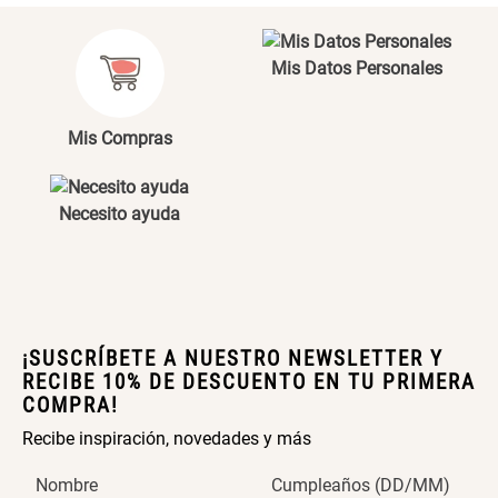
Maceta con Diseño de
Maceta Texturizada de
Ceramica
Ceramica
Mis Datos Personales
$ 46.900,00
$ 99.900,00
Mis Compras
Maceta Degrade en
Set 4 Vasos Cerveza Vidrio
Ceramica
Necesito ayuda
$ 99.900,00
$ 34.320,00
$ 42.900,00
Archivador Planificador con
Archivador Planificador con
Tapa Dura
Tapa Dura
$ 76.900,00
$ 46.150,00
¡SUSCRÍBETE A NUESTRO NEWSLETTER Y
$ 76.900,00
RECIBE 10% DE DESCUENTO EN TU PRIMERA
COMPRA!
Cojín Cervical Memory
Dardo Circulas Plástico
Recibe inspiración, novedades y más
Nombre
Cumpleaños (DD/MM)
$ 56.900,00
$ 24.950,00
$ 49.900,00