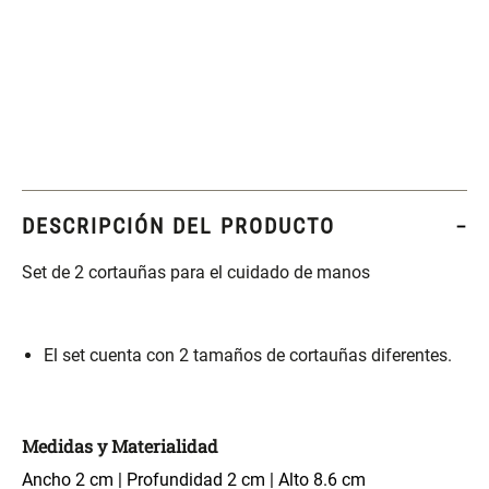
Set 4 Esponjas de
Organizador Rectangular De
Maquillaje
Bambú
$ 17.950,00
$ 46.900,00
$ 29.900,00
Canister Tipo Enlozado
Cajonera Plástico
DESCRIPCIÓN DEL PRODUCTO
$ 27.900,00
$ 44.900,00
Set de 2 cortauñas para el cuidado de manos
Caja Organizadora para
Varitas Aromáticas Rosa
latas Plástico PET
Suave
El set cuenta con 2 tamaños de cortauñas diferentes.
$ 27.900,00
$ 20.950,00
$ 29.900,00
Medidas y Materialidad
Spray Aromático Rosa
Repuesto Esencia
Suave
Aromática Rosa Suave
Ancho 2 cm | Profundidad 2 cm | Alto 8.6 cm