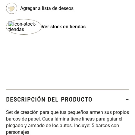
Set 4 Esponjas de
Organizador Rectangular De
Maquillaje
Bambú
Ver stock en tiendas
$ 17.950,00
$ 46.900,00
$ 29.900,00
Canister Tipo Enlozado
Cajonera Plástico
$ 27.900,00
$ 44.900,00
Caja Organizadora para
Varitas Aromáticas Rosa
latas Plástico PET
Suave
DESCRIPCIÓN DEL PRODUCTO
$ 27.900,00
$ 20.950,00
$ 29.900,00
Set de creación para que tus pequeños armen sus propios
barcos de papel. Cada lámina tiene líneas para guiar el
Spray Aromático Rosa
Repuesto Esencia
plegado y armado de los autos. Incluye: 5 barcos con
Suave
Aromática Rosa Suave
personajes