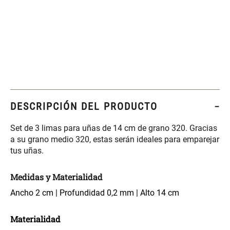
Set 4 Esponjas de
Organizador Rectangular De
Maquillaje
Bambú
$ 17.950,00
$ 46.900,00
$ 29.900,00
Canister Tipo Enlozado
Cajonera Plástico
DESCRIPCIÓN DEL PRODUCTO
$ 27.900,00
$ 44.900,00
Set de 3 limas para uñas de 14 cm de grano 320. Gracias
a su grano medio 320, estas serán ideales para emparejar
Caja Organizadora para
Varitas Aromáticas Rosa
tus uñas.
latas Plástico PET
Suave
Medidas y Materialidad
$ 27.900,00
$ 20.950,00
$ 29.900,00
Ancho 2 cm | Profundidad 0,2 mm | Alto 14 cm
Spray Aromático Rosa
Repuesto Esencia
Materialidad
Suave
Aromática Rosa Suave