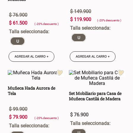
$
149
.
900
Set 4 Esponjas de
Organizador Rectangular De
$
76
.
900
Maquillaje
Bambú
$
119
.
900
( -
20
%
descuento
)
$
61
.
500
( -
20
%
descuento
)
$ 17.950,00
$ 46.900,00
$ 29.900,00
U
U
Canister Tipo Enlozado
Cajonera Plástico
AGREGAR AL CARRO +
AGREGAR AL CARRO +
$ 27.900,00
$ 44.900,00
Caja Organizadora para
Varitas Aromáticas Rosa
Muñeca Hada Aurora de
latas Plástico PET
Suave
Tela
Set Mobiliario para Casa de
Muñeca Castilá de Madera
$ 27.900,00
$ 20.950,00
$ 29.900,00
$
99
.
900
$
76
.
900
$
79
.
900
( -
20
%
descuento
)
Spray Aromático Rosa
Repuesto Esencia
Suave
Aromática Rosa Suave
U