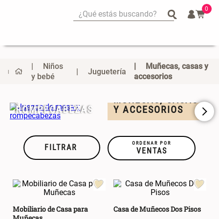
0
¿Qué estás buscando?
¿Qué estás buscando?
Mug
Mug
Vajilla
Vajilla
Niños
Muñecas, casas y
Juguetería
Escurridor Platos
Escurridor Platos
y bebé
accesorios
JUEGOS DE MESA
Tapete
Tapete
Y
MUÑECAS, CASAS
Cojin
Cojin
ROMPECABEZAS
Y ACCESORIOS
A
Individuales
Individuales
Escurridor
Escurridor
ORDENAR POR
FILTRAR
VENTAS
Cojines
Cojines
Cafe
Cafe
Set 2 Potes de Silicona
Espejo Plegable Led con USB
Canasto
Canasto
Mobiliario de Casa para
Casa de Muñecos Dos Pisos
$ 29.900,00
$ 29.900,00
Muñecas