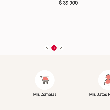
$
39
.
900
U
+
AGREGAR AL CARRO +
AGREGAR AL C
-
<
>
1
Mis Compras
Mis Datos 