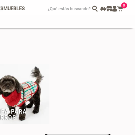
0
¿Qué estás buscando?
ES
MUEBLES
spejo Plegable Led con
Set 4 Esponjas de
SB
Maquillaje
 29.900,00
$ 17.950,00
$ 29.900,00
OPA PARA
ERROS