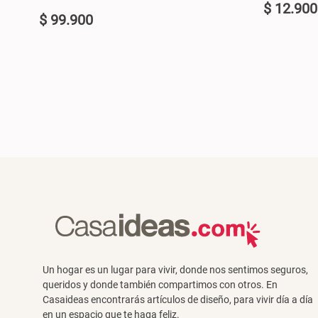
$
12
.
900
$
99
.
900
U
U
+
+
AGREGAR AL CARRO +
-
-
Un hogar es un lugar para vivir, donde nos sentimos seguros,
queridos y donde también compartimos con otros. En
Casaideas encontrarás artículos de diseño, para vivir día a día
en un espacio que te haga feliz.