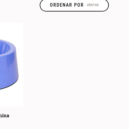
ORDENAR POR
VENTAS
TALLA
TIPO DE
PRODUCTO
U
(
3
)
Contenedor
(
1
)
Molde
(
1
)
Plato
(
1
)
nina