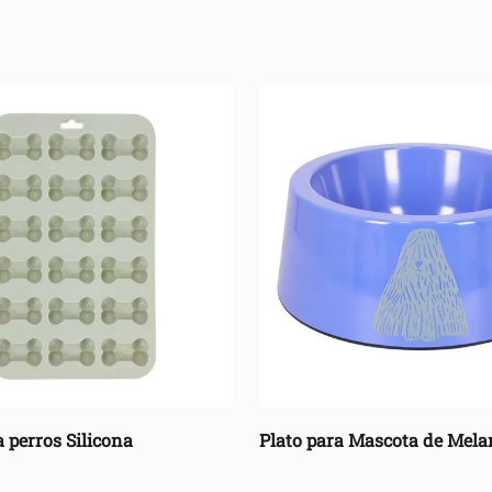
GRUPO COLOR
Multicolor
(
3
)
 perros Silicona
Plato para Mascota de Mela