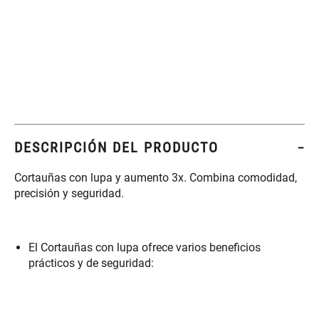
Set 4 Esponjas de
Organizador Rectangular De
Maquillaje
Bambú
$ 17.950,00
$ 46.900,00
$ 29.900,00
Canister Tipo Enlozado
Cajonera Plástico
DESCRIPCIÓN DEL PRODUCTO
$ 27.900,00
$ 44.900,00
Cortauñas con lupa y aumento 3x. Combina comodidad,
precisión y seguridad.
Caja Organizadora para
Varitas Aromáticas Rosa
latas Plástico PET
Suave
El Cortauñas con lupa ofrece varios beneficios
$ 27.900,00
$ 20.950,00
$ 29.900,00
prácticos y de seguridad:
Spray Aromático Rosa
Repuesto Esencia
Suave
Aromática Rosa Suave