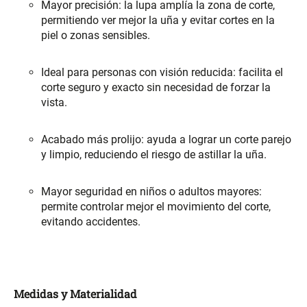
Mayor precisión: la lupa amplía la zona de corte,
permitiendo ver mejor la uña y evitar cortes en la
$ 17.450,00
$ 26.900,00
$ 24.900,00
piel o zonas sensibles.
Varitas Aromáticas Flor de
Repuesto Esencia
Ideal para personas con visión reducida: facilita el
Durazno
Aromática Flor de Durazno
corte seguro y exacto sin necesidad de forzar la
vista.
$ 20.950,00
$ 18.850,00
$ 29.900,00
$ 26.900,00
Acabado más prolijo: ayuda a lograr un corte parejo
Varitas Aroma y Flor Rosa
Aceite Aromático Rosa
y limpio, reduciendo el riesgo de astillar la uña.
Suave
Suave
$ 26.550,00
$ 13.250,00
$ 37.900,00
$ 18.900,00
Mayor seguridad en niños o adultos mayores:
permite controlar mejor el movimiento del corte,
evitando accidentes.
Aceite Aromático Pera
Spray Aromático Flor de
Fresca
Durazno
$ 13.250,00
$ 17.450,00
$ 18.900,00
$ 24.900,00
Medidas y Materialidad