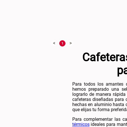
U
+
AGREGAR AL CARRO +
AGREGAR AL C
-
<
>
1
Cafetera
pa
Para todos los amantes d
hemos preparado una sele
lograrlo de manera rápida
cafeteras diseñadas para c
hechas en aluminio hasta c
que elijas tu forma preferid
Para complementar las c
térmicos
ideales para mant