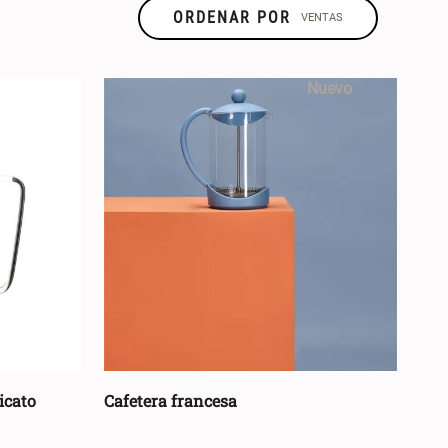
ORDENAR POR
VENTAS
TALLA
TIPO DE
Nuevo
PRODUCTO
Única
(
1
)
Cafetera
(
12
)
U
(
15
)
Molinillo
(
1
)
500ML
(
1
)
Termo
(
1
)
350ML
(
1
)
Tetera
(
3
)
600gr
(
1
)
Vaso
(
1
)
600 ml
(
1
)
Molinillo para
Café
(
2
)
icato
Cafetera francesa