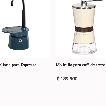
taliana para Espresso
Molinillo para café de acero
$
139
.
900
U
+
AGREGAR AL CARRO +
AGREGAR AL C
-