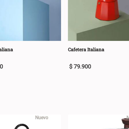
taliana
Cafetera Italiana
0
$
79
.
900
U
+
AGREGAR AL CARRO +
AGREGAR AL C
-
Nuevo
N