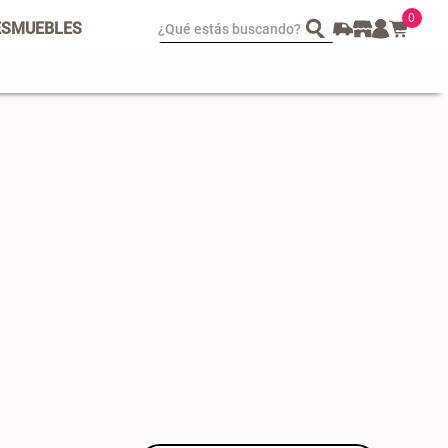
0
¿Qué estás buscando?
ES
MUEBLES
spejo Plegable Led con
Set 4 Esponjas de
SB
Maquillaje
 29.900,00
$ 17.950,00
$ 29.900,00