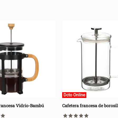
GRUPO COLOR
Multicolor
(
20
)
Dcto Online
Dcto Online
Francesa Vidrio-Bambú
Cafetera francesa de borosil