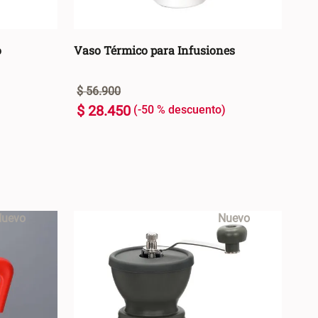
o
Vaso Térmico para Infusiones
$
56
.
900
$
28
.
450
-
50 %
U
+
ARRO +
AGREGAR AL CARRO +
-
uevo
Nuevo