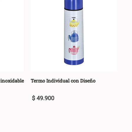
 inoxidable
Termo Individual con Diseño
$
49
.
900
U
+
ARRO +
AGREGAR AL CARRO +
-