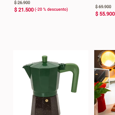
$
26
.
900
$
69
.
900
$
21
.
500
-
20 %
$
55
.
900
350ML
Única
+
+
AGREGAR AL CARRO +
-
-