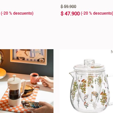
$
59
.
900
$
47
.
900
-
20 %
-
20 %
600 ml
+
AGREGAR AL CARRO +
AGREGAR AL C
-
Nuevo
N