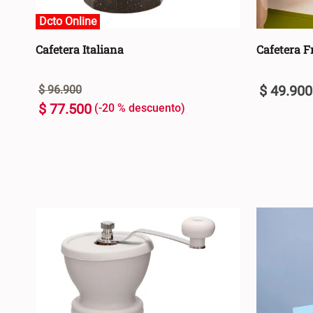
Dcto Online
Dcto Online
Cafetera Italiana
Cafetera 
$
49
.
900
$
96
.
900
$
77
.
500
-
20 %
U
500ML
+
+
AGREGAR AL CARRO +
-
-