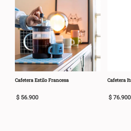
Cafetera Estilo Francesa
Cafetera I
$
56
.
900
$
76
.
900
U
U
+
+
AGREGAR AL CARRO +
-
-