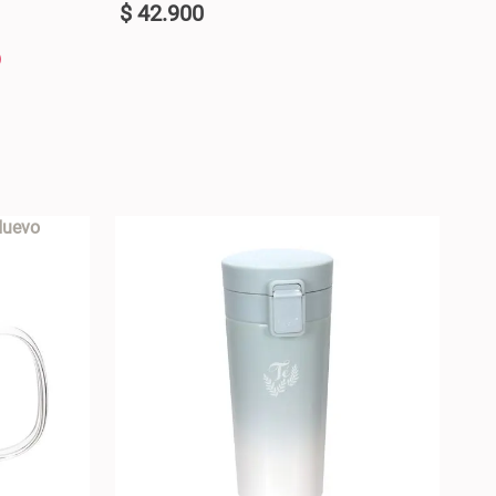
$
42
.
900
U
+
ARRO +
AGREGAR AL CARRO +
-
uevo