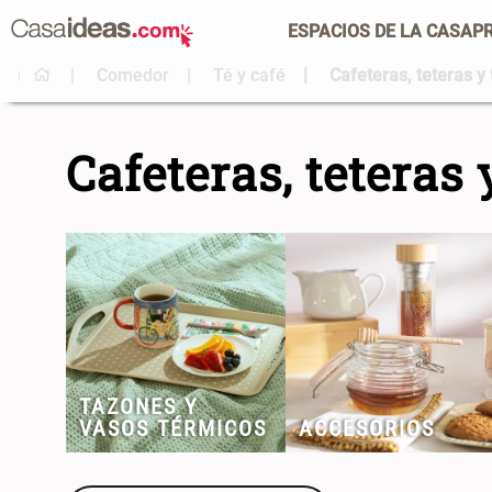
ESPACIOS DE LA CASA
P
Comedor
Té y café
Cafeteras, teteras y
Cafeteras, teteras
TAZONES Y
VASOS TÉRMICOS
ACCESORIOS