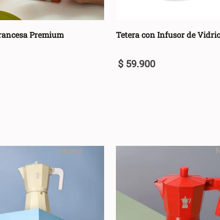
Francesa Premium
Tetera con Infusor de Vidri
$
59
.
900
U
+
AGREGAR AL CARRO +
AGREGAR AL C
-
Nuevo
N