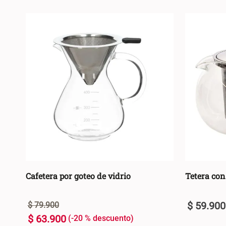
Cafetera por goteo de vidrio
Tetera con
$
59
.
900
$
79
.
900
$
63
.
900
-
20 %