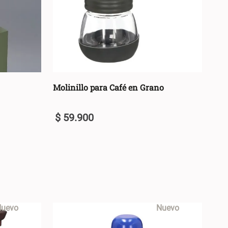
Molinillo para Café en Grano
$
59
.
900
U
+
ARRO +
AGREGAR AL CARRO +
-
uevo
Nuevo