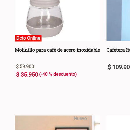
Dcto Online
Dcto Online
Molinillo para café de acero inoxidable
Cafetera I
$
109
.
90
$
59
.
900
$
35
.
950
-
40 %
U
600gr
+
+
AGREGAR AL CARRO +
-
-
Nuevo