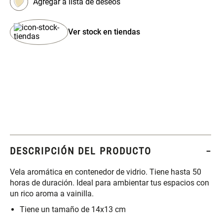
$ 29.900,00
$ 29.900,00
Ver stock en tiendas
Set 4 Esponjas de
Organizador Rectangular De
Maquillaje
Bambú
$ 17.950,00
$ 46.900,00
$ 29.900,00
Canister Tipo Enlozado
Cajonera Plástico
$ 27.900,00
$ 44.900,00
DESCRIPCIÓN DEL PRODUCTO
Caja Organizadora para
Varitas Aromáticas Rosa
latas Plástico PET
Suave
Vela aromática en contenedor de vidrio. Tiene hasta 50
horas de duración. Ideal para ambientar tus espacios con
$ 27.900,00
$ 20.950,00
un rico aroma a vainilla.
$ 29.900,00
Tiene un tamaño de 14x13 cm