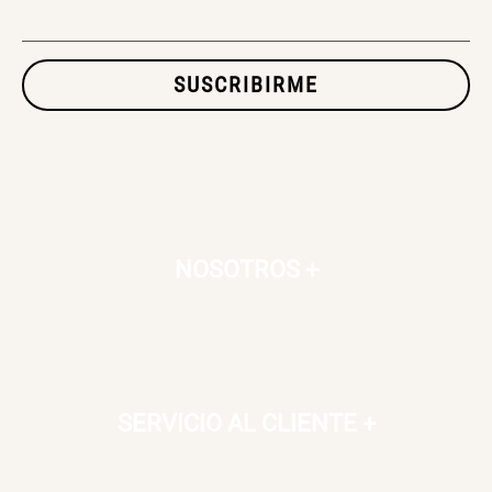
$ 56.900,00
$ 24.950,00
$ 49.900,00
SUSCRIBIRME
SET TELA MATERIALES
$ 23.900,00
$ 29.900,00
NOSOTROS
+
SERVICIO AL CLIENTE
+