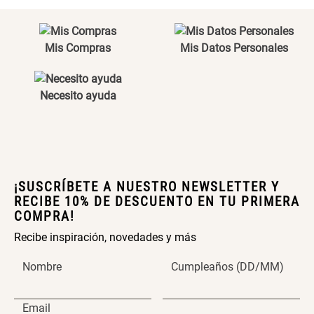
Maceta con Diseño de
Maceta Texturizada de
Ceramica
Ceramica
Mis Compras
Mis Datos Personales
$ 46.900,00
$ 99.900,00
Necesito ayuda
Maceta Degrade en
Set 4 Vasos Cerveza Vidrio
Ceramica
$ 99.900,00
$ 34.320,00
$ 42.900,00
¡SUSCRÍBETE A NUESTRO NEWSLETTER Y
RECIBE 10% DE DESCUENTO EN TU PRIMERA
Archivador Planificador con
Archivador Planificador con
COMPRA!
Tapa Dura
Tapa Dura
Recibe inspiración, novedades y más
$ 76.900,00
$ 46.150,00
$ 76.900,00
Nombre
Cumpleaños (DD/MM)
Cojín Cervical Memory
Dardo Circulas Plástico
Email