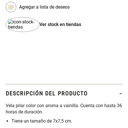
Set 4 Esponjas de
Organizador Rectangular De
Maquillaje
Bambú
Ver stock en tiendas
$ 17.950,00
$ 46.900,00
$ 29.900,00
Canister Tipo Enlozado
Cajonera Plástico
$ 27.900,00
$ 44.900,00
Caja Organizadora para
Varitas Aromáticas Rosa
latas Plástico PET
Suave
DESCRIPCIÓN DEL PRODUCTO
$ 27.900,00
$ 20.950,00
$ 29.900,00
Vela pilar color con aroma a vainilla. Cuenta con hasta 36
horas de duración.
Spray Aromático Rosa
Repuesto Esencia
Tiene un tamaño de 7x7,5 cm.
Suave
Aromática Rosa Suave