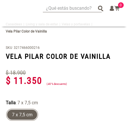
0
¿Qué estás buscando?
¿Qué estás buscando?
Living y sala de estar
Velas y portavelas
Mug
Mug
Vela Pilar Color de Vainilla
Vajilla
Vajilla
Escurridor Platos
Escurridor Platos
SKU
3217466000216
Tapete
Tapete
VELA PILAR COLOR DE VAINILLA
Cojin
Cojin
Individuales
Individuales
$
18
.
900
$
11
.
350
Cojines
Cojines
-
40 %
Escurridor
Escurridor
Cafe
Cafe
Talla
7 x 7,5 cm
:
Set 2 Potes de Silicona
Espejo Plegable Led con USB
Canasto
Canasto
7 x 7,5 cm
$ 29.900,00
$ 29.900,00