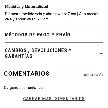
Medidas y Materialidad
$ 17.450,00
$ 26.900,00
$ 24.900,00
Diámetro medida vela y shrink wrap: 7 cm | Alto medida
vela y shrink wrap: 7,5 cm
Varitas Aromáticas Flor de
Repuesto Esencia
Durazno
Aromática Flor de Durazno
MÉTODOS DE PAGO Y ENVÍO
$ 20.950,00
$ 18.850,00
$ 29.900,00
$ 26.900,00
CAMBIOS , DEVOLUCIONES Y
Varitas Aroma y Flor Rosa
Aceite Aromático Rosa
Suave
Suave
GARANTÍAS
$ 26.550,00
$ 13.250,00
$ 37.900,00
$ 18.900,00
COMENTARIOS
Aceite Aromático Pera
Spray Aromático Flor de
Fresca
Durazno
Cargando comentarios…
$ 13.250,00
$ 17.450,00
$ 18.900,00
Título
$ 24.900,00
CARGAR MAS COMENTARIOS