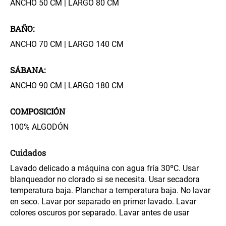
ANCHO 50 CM | LARGO 80 CM
$ 17.450,00
$ 26.900,00
$ 24.900,00
BAÑO:
ANCHO 70 CM | LARGO 140 CM
Varitas Aromáticas Flor de
Repuesto Esencia
Durazno
Aromática Flor de Durazno
SÁBANA:
$ 20.950,00
$ 18.850,00
$ 29.900,00
$ 26.900,00
ANCHO 90 CM | LARGO 180 CM
Varitas Aroma y Flor Rosa
Aceite Aromático Rosa
COMPOSICIÓN
Suave
Suave
100% ALGODÓN
$ 26.550,00
$ 13.250,00
$ 37.900,00
$ 18.900,00
Cuidados
Lavado delicado a máquina con agua fría 30ºC. Usar
Aceite Aromático Pera
Spray Aromático Flor de
Fresca
Durazno
blanqueador no clorado si se necesita. Usar secadora
temperatura baja. Planchar a temperatura baja. No lavar
en seco. Lavar por separado en primer lavado. Lavar
$ 13.250,00
$ 17.450,00
$ 18.900,00
$ 24.900,00
colores oscuros por separado. Lavar antes de usar