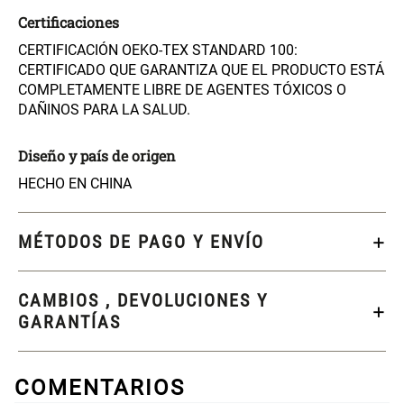
Maceta con Diseño de
Maceta Texturizada de
Certificaciones
Ceramica
Ceramica
CERTIFICACIÓN OEKO-TEX STANDARD 100:
$ 46.900,00
$ 99.900,00
CERTIFICADO QUE GARANTIZA QUE EL PRODUCTO ESTÁ
COMPLETAMENTE LIBRE DE AGENTES TÓXICOS O
DAÑINOS PARA LA SALUD.
Maceta Degrade en
Set 4 Vasos Cerveza Vidrio
Ceramica
Diseño y país de origen
$ 99.900,00
$ 34.320,00
$ 42.900,00
HECHO EN CHINA
Archivador Planificador con
Archivador Planificador con
MÉTODOS DE PAGO Y ENVÍO
Tapa Dura
Tapa Dura
$ 76.900,00
$ 46.150,00
$ 76.900,00
CAMBIOS , DEVOLUCIONES Y
GARANTÍAS
Cojín Cervical Memory
Dardo Circulas Plástico
COMENTARIOS
$ 56.900,00
$ 24.950,00
$ 49.900,00