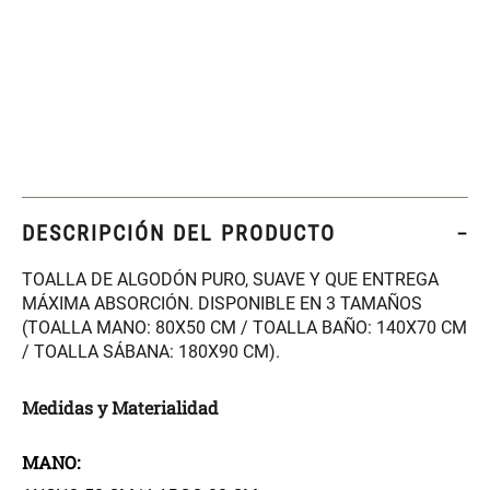
Set 4 Esponjas de
Organizador Rectangular De
Maquillaje
Bambú
$ 17.950,00
$ 46.900,00
$ 29.900,00
Canister Tipo Enlozado
Cajonera Plástico
DESCRIPCIÓN DEL PRODUCTO
$ 27.900,00
$ 44.900,00
TOALLA DE ALGODÓN PURO, SUAVE Y QUE ENTREGA
MÁXIMA ABSORCIÓN. DISPONIBLE EN 3 TAMAÑOS
Caja Organizadora para
Varitas Aromáticas Rosa
(TOALLA MANO: 80X50 CM / TOALLA BAÑO: 140X70 CM
latas Plástico PET
Suave
/ TOALLA SÁBANA: 180X90 CM).
$ 27.900,00
$ 20.950,00
$ 29.900,00
Medidas y Materialidad
Spray Aromático Rosa
Repuesto Esencia
MANO:
Suave
Aromática Rosa Suave