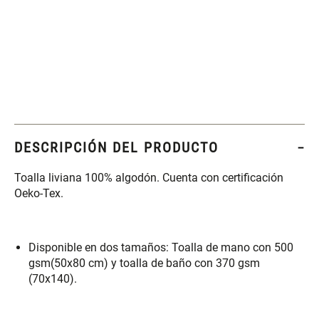
Set 4 Esponjas de
Organizador Rectangular De
Maquillaje
Bambú
$ 17.950,00
$ 46.900,00
$ 29.900,00
Canister Tipo Enlozado
Cajonera Plástico
DESCRIPCIÓN DEL PRODUCTO
$ 27.900,00
$ 44.900,00
Toalla liviana 100% algodón. Cuenta con certificación
Oeko-Tex.
Caja Organizadora para
Varitas Aromáticas Rosa
latas Plástico PET
Suave
Disponible en dos tamaños: Toalla de mano con 500
$ 27.900,00
$ 20.950,00
$ 29.900,00
gsm(50x80 cm) y toalla de baño con 370 gsm
(70x140).
Spray Aromático Rosa
Repuesto Esencia
Suave
Aromática Rosa Suave