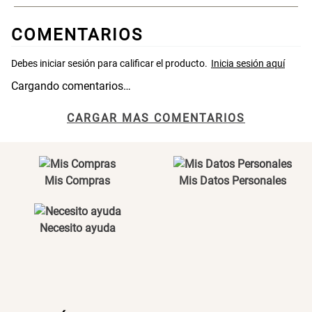
Maceta con Diseño de
Maceta Texturizada de
Ceramica
Ceramica
COMENTARIOS
$ 46.900,00
$ 99.900,00
Cargando comentarios…
Maceta Degrade en
Set 4 Vasos Cerveza Vidrio
Ceramica
CARGAR MAS COMENTARIOS
$ 99.900,00
$ 34.320,00
$ 42.900,00
Archivador Planificador con
Archivador Planificador con
Mis Compras
Mis Datos Personales
Tapa Dura
Tapa Dura
$ 76.900,00
$ 46.150,00
$ 76.900,00
Necesito ayuda
Cojín Cervical Memory
Dardo Circulas Plástico
$ 56.900,00
$ 24.950,00
$ 49.900,00