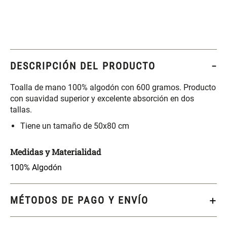
Spray Aromático Rosa
Repuesto Esencia
Suave
Aromática Rosa Suave
$ 17.450,00
$ 26.900,00
$ 24.900,00
Varitas Aromáticas Flor de
Repuesto Esencia
DESCRIPCIÓN DEL PRODUCTO
Durazno
Aromática Flor de Durazno
Toalla de mano 100% algodón con 600 gramos. Producto
$ 20.950,00
$ 18.850,00
$ 29.900,00
$ 26.900,00
con suavidad superior y excelente absorción en dos
tallas.
Tiene un tamaño de 50x80 cm
Varitas Aroma y Flor Rosa
Aceite Aromático Rosa
Suave
Suave
Medidas y Materialidad
$ 26.550,00
$ 13.250,00
$ 37.900,00
$ 18.900,00
100% Algodón
Aceite Aromático Pera
Spray Aromático Flor de
Fresca
Durazno
MÉTODOS DE PAGO Y ENVÍO
$ 13.250,00
$ 17.450,00
$ 18.900,00
$ 24.900,00