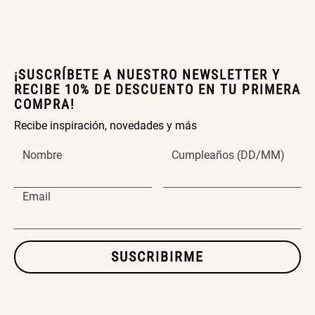
$ 56.900,00
$ 24.950,00
$ 49.900,00
SET TELA MATERIALES
ENVIAR COMENTARIO
¡SUSCRÍBETE A NUESTRO NEWSLETTER Y
RECIBE 10% DE DESCUENTO EN TU PRIMERA
COMPRA!
$ 23.900,00
$ 29.900,00
Recibe inspiración, novedades y más
Nombre
Cumpleaños (DD/MM)
Email
SUSCRIBIRME