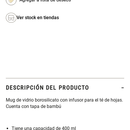
Set 4 Esponjas de
Organizador Rectangular De
Ver stock en tiendas
Maquillaje
Bambú
$ 17.950,00
$ 46.900,00
$ 29.900,00
Canister Tipo Enlozado
Cajonera Plástico
$ 27.900,00
$ 44.900,00
Caja Organizadora para
Varitas Aromáticas Rosa
DESCRIPCIÓN DEL PRODUCTO
latas Plástico PET
Suave
Mug de vidrio borosilicato con infusor para el té de hojas.
$ 27.900,00
$ 20.950,00
$ 29.900,00
Cuenta con tapa de bambú
Spray Aromático Rosa
Repuesto Esencia
Suave
Aromática Rosa Suave
Tiene una capacidad de 400 ml