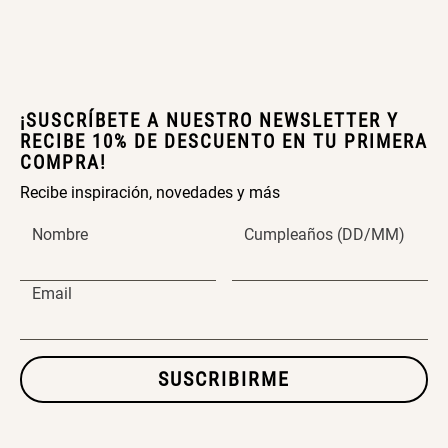
ENVIAR COMENTARIO
SET TELA MATERIALES
$ 23.900,00
¡SUSCRÍBETE A NUESTRO NEWSLETTER Y
$ 29.900,00
RECIBE 10% DE DESCUENTO EN TU PRIMERA
COMPRA!
Recibe inspiración, novedades y más
Nombre
Cumpleaños (DD/MM)
Email
SUSCRIBIRME