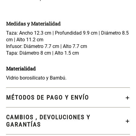
$ 17.450,00
$ 26.900,00
$ 24.900,00
Medidas y Materialidad
Varitas Aromáticas Flor de
Repuesto Esencia
Durazno
Aromática Flor de Durazno
Taza: Ancho 12.3 cm | Profundidad 9.9 cm | Diámetro 8.5
cm | Alto 11.2 cm
Infusor: Diámetro 7.7 cm | Alto 7.7 cm
$ 20.950,00
$ 18.850,00
$ 29.900,00
$ 26.900,00
Tapa: Diámetro 8 cm | Alto 1.5 cm
Varitas Aroma y Flor Rosa
Aceite Aromático Rosa
Materialidad
Suave
Suave
Vidrio borosilicato y Bambú.
$ 26.550,00
$ 13.250,00
$ 37.900,00
$ 18.900,00
MÉTODOS DE PAGO Y ENVÍO
Aceite Aromático Pera
Spray Aromático Flor de
Fresca
Durazno
CAMBIOS , DEVOLUCIONES Y
$ 13.250,00
$ 17.450,00
$ 18.900,00
$ 24.900,00
GARANTÍAS