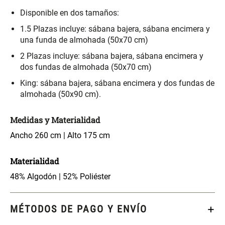
Disponible en dos tamaños:
$ 17.450,00
$ 21.520,00
$ 24.900,00
$ 26.900,00
1.5 Plazas incluye: sábana bajera, sábana encimera y
una funda de almohada (50x70 cm)
Varitas Aromáticas Flor de
Repuesto Esencia
Durazno
Aromática Flor de Durazno
2 Plazas incluye: sábana bajera, sábana encimera y
dos fundas de almohada (50x70 cm)
$ 20.950,00
$ 18.850,00
$ 29.900,00
$ 26.900,00
King: sábana bajera, sábana encimera y dos fundas de
almohada (50x90 cm).
Varitas Aroma y Flor Rosa
Aceite Aromático Rosa
Suave
Suave
Medidas y Materialidad
Ancho 260 cm | Alto 175 cm
$ 26.550,00
$ 13.250,00
$ 37.900,00
$ 18.900,00
Materialidad
Aceite Aromático Pera
Spray Aromático Flor de
48% Algodón | 52% Poliéster
Fresca
Durazno
$ 13.250,00
$ 17.450,00
$ 18.900,00
$ 24.900,00
MÉTODOS DE PAGO Y ENVÍO