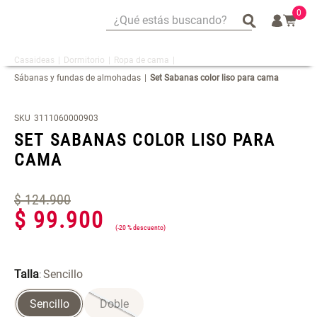
0
¿Qué estás buscando?
¿Qué estás buscando?
Dormitorio
Ropa de cama
Mug
Mug
Sábanas y fundas de almohadas
Set Sabanas color liso para cama
Vajilla
Vajilla
Escurridor Platos
Escurridor Platos
SKU
3111060000903
Tapete
Tapete
SET SABANAS COLOR LISO PARA
Cojin
Cojin
CAMA
Individuales
Individuales
$
Escurridor
Escurridor
124
.
900
$
99
.
900
Cojines
Cojines
-
20 %
Cafe
Cafe
Set 2 Potes de Silicona
Espejo Plegable Led con USB
Canasto
Canasto
Talla
Sencillo
:
Sencillo
Doble
$ 29.900,00
$ 29.900,00