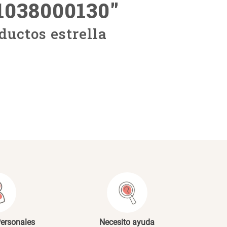
11038000130
"
ductos estrella
Personales
Necesito ayuda