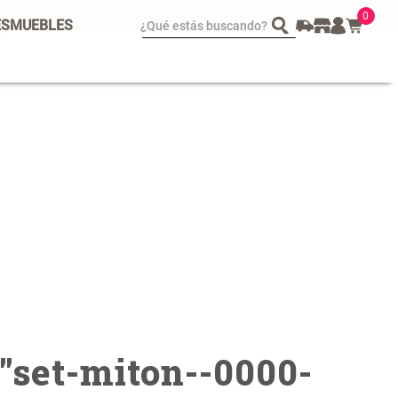
0
¿Qué estás buscando?
ES
MUEBLES
spejo Plegable Led con
Set 4 Esponjas de
SB
Maquillaje
 29.900,00
$ 17.950,00
$ 29.900,00
"
set-miton--0000-