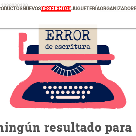
211038000130
RODUCTOS
NUEVOS
DESCUENTOS
JUGUETERÍA
ORGANIZADOR
PRODUCTOS ESTRELLA
Mug
Vajilla
Set 2 Potes de Silicona
E
U
Escurridor Platos
Tapete
$ 29.900,00
$
Cojin
Individuales
Cojines
Escurridor
Cafe
Canasto
ingún resultado para 