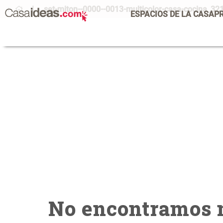
set-miton--0000--0013-multicolor-casa-cocina_3
ESPACIOS DE LA CASA
P
No encontramos n