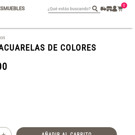
0
¿Qué estás buscando?
ES
MUEBLES
spejo Plegable Led con
Set 4 Esponjas de
035
SB
Maquillaje
 ACUARELAS DE COLORES
 29.900,00
$ 17.950,00
$ 29.900,00
00
+
AÑADIR AL CARRITO