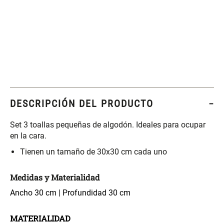
Set 4 Esponjas de
Organizador Rectangular De
Maquillaje
Bambú
$ 17.950,00
$ 46.900,00
$ 29.900,00
Canister Tipo Enlozado
Cajonera Plástico
DESCRIPCIÓN DEL PRODUCTO
$ 27.900,00
$ 44.900,00
Set 3 toallas pequeñas de algodón. Ideales para ocupar
en la cara.
Caja Organizadora para
Varitas Aromáticas Rosa
Tienen un tamaño de 30x30 cm cada uno
latas Plástico PET
Suave
Medidas y Materialidad
$ 27.900,00
$ 20.950,00
$ 29.900,00
Ancho 30 cm | Profundidad 30 cm
Spray Aromático Rosa
Repuesto Esencia
Suave
Aromática Rosa Suave
MATERIALIDAD