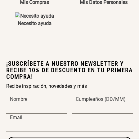
Mis Compras
Mis Datos Personales
Maceta con Diseño de
Maceta Texturizada de
Ceramica
Ceramica
$ 46.900,00
$ 99.900,00
Necesito ayuda
Maceta Degrade en
Set 4 Vasos Cerveza Vidrio
Ceramica
$ 99.900,00
$ 42.900,00
¡SUSCRÍBETE A NUESTRO NEWSLETTER Y
RECIBE 10% DE DESCUENTO EN TU PRIMERA
COMPRA!
Archivador Planificador con
Archivador Planificador con
Tapa Dura
Tapa Dura
Recibe inspiración, novedades y más
Nombre
Cumpleaños (DD/MM)
$ 76.900,00
$ 46.150,00
$ 76.900,00
Email
Cojín Cervical Memory
Dardo Circulas Plástico
$ 56.900,00
$ 24.950,00
$ 49.900,00