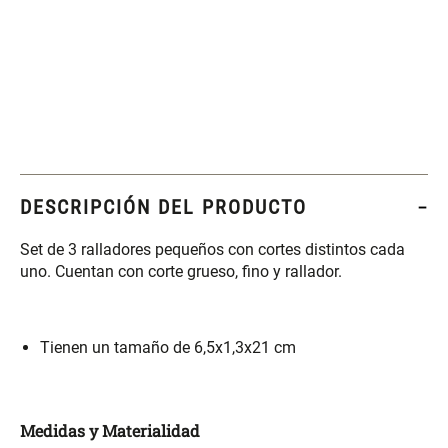
Set 4 Esponjas de
Organizador Rectangular De
Maquillaje
Bambú
$ 17.950,00
$ 46.900,00
$ 29.900,00
Canister Tipo Enlozado
Cajonera Plástico
DESCRIPCIÓN DEL PRODUCTO
$ 27.900,00
$ 44.900,00
Set de 3 ralladores pequeños con cortes distintos cada
uno. Cuentan con corte grueso, fino y rallador.
Caja Organizadora para
Varitas Aromáticas Rosa
latas Plástico PET
Suave
Tienen un tamaño de 6,5x1,3x21 cm
$ 27.900,00
$ 20.950,00
$ 29.900,00
Spray Aromático Rosa
Repuesto Esencia
Medidas y Materialidad
Suave
Aromática Rosa Suave