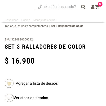
0
¿Qué estás buscando?
¿Qué estás buscando?
Cocina
Menaje de cocina
Mug
Mug
Tablas, cuchillos y complementos
Set 3 Ralladores de Color
Vajilla
Vajilla
Escurridor Platos
Escurridor Platos
SKU
3230980000012
Tapete
Tapete
SET 3 RALLADORES DE COLOR
Cojin
Cojin
$
Individuales
Individuales
16
.
900
Escurridor
Escurridor
Cojines
Cojines
Cafe
Cafe
Set 2 Potes de Silicona
Espejo Plegable Led con USB
Canasto
Canasto
Ver stock en tiendas
$ 29.900,00
$ 29.900,00