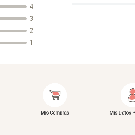
Título
4
3
2
Tu nombre
1
Dirección de email
Escribe un comentario
E
Mis Compras
Mis Datos 