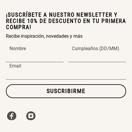
¡SUSCRÍBETE A NUESTRO NEWSLETTER Y
SET TELA MATERIALES
RECIBE 10% DE DESCUENTO EN TU PRIMERA
COMPRA!
$ 23.900,00
$ 29.900,00
Recibe inspiración, novedades y más
Nombre
Cumpleaños (DD/MM)
Email
SUSCRIBIRME