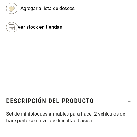
Set 4 Esponjas de
Organizador Rectangular De
Maquillaje
Bambú
Ver stock en tiendas
$ 17.950,00
$ 46.900,00
$ 29.900,00
Canister Tipo Enlozado
Cajonera Plástico
$ 27.900,00
$ 44.900,00
Caja Organizadora para
Varitas Aromáticas Rosa
latas Plástico PET
Suave
DESCRIPCIÓN DEL PRODUCTO
$ 27.900,00
$ 20.950,00
$ 29.900,00
Set de minibloques armables para hacer 2 vehículos de
transporte con nivel de dificultad básica
Spray Aromático Rosa
Repuesto Esencia
Suave
Aromática Rosa Suave