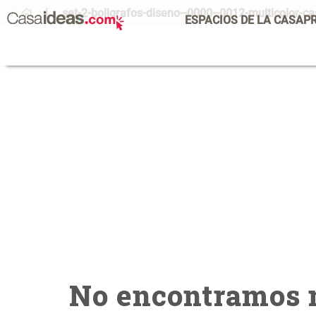
set-2-boligrafos-diseno--0000--0012-multicolor-
ESPACIOS DE LA CASA
P
No encontramos n