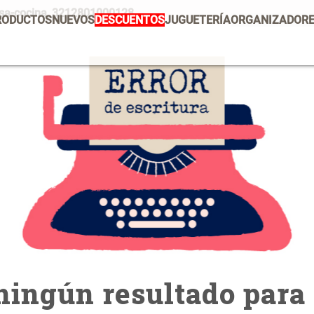
casa-cocina_3212801000128
RODUCTOS
NUEVOS
DESCUENTOS
JUGUETERÍA
ORGANIZADOR
PRODUCTOS ESTRELLA
Mug
Vajilla
Set 2 Potes de Silicona
E
U
Tapete
Escurridor Platos
$ 29.900,00
$
Cojin
Individuales
Cojines
Escurridor
Canasto
Cafe
ingún resultado para 