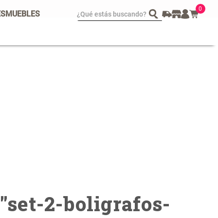
0
¿Qué estás buscando?
ES
MUEBLES
spejo Plegable Led con
Set 4 Esponjas de
SB
Maquillaje
 29.900,00
$ 17.950,00
$ 29.900,00
"
set-2-boligrafos-