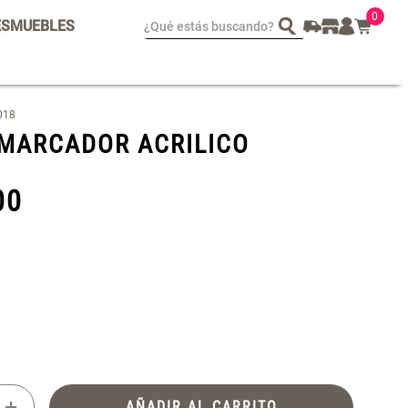
0
¿Qué estás buscando?
ES
MUEBLES
spejo Plegable Led con
Set 4 Esponjas de
018
SB
Maquillaje
 MARCADOR ACRILICO
 29.900,00
$ 17.950,00
$ 29.900,00
00
+
AÑADIR AL CARRITO