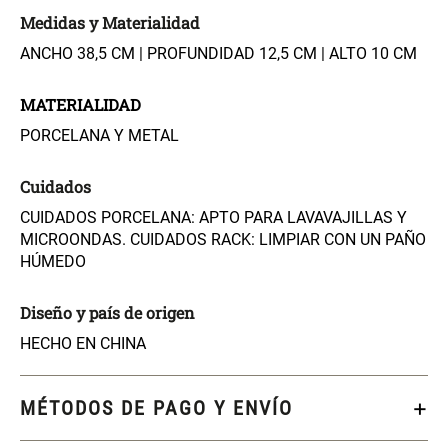
Spray Aromático Rosa
Repuesto Esencia
Suave
Aromática Rosa Suave
Medidas y Materialidad
ANCHO 38,5 CM | PROFUNDIDAD 12,5 CM | ALTO 10 CM
$ 17.450,00
$ 26.900,00
$ 24.900,00
MATERIALIDAD
Varitas Aromáticas Flor de
Repuesto Esencia
PORCELANA Y METAL
Durazno
Aromática Flor de Durazno
Cuidados
$ 20.950,00
$ 18.850,00
$ 29.900,00
$ 26.900,00
CUIDADOS PORCELANA: APTO PARA LAVAVAJILLAS Y
MICROONDAS. CUIDADOS RACK: LIMPIAR CON UN PAÑO
Varitas Aroma y Flor Rosa
Aceite Aromático Rosa
HÚMEDO
Suave
Suave
Diseño y país de origen
$ 26.550,00
$ 13.250,00
$ 37.900,00
$ 18.900,00
HECHO EN CHINA
Aceite Aromático Pera
Spray Aromático Flor de
Fresca
Durazno
MÉTODOS DE PAGO Y ENVÍO
$ 13.250,00
$ 17.450,00
$ 18.900,00
$ 24.900,00