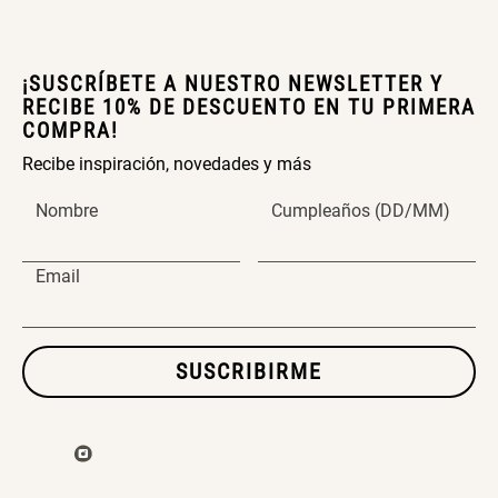
$ 56.900,00
$ 24.950,00
$ 49.900,00
¡SUSCRÍBETE A NUESTRO NEWSLETTER Y
SET TELA MATERIALES
RECIBE 10% DE DESCUENTO EN TU PRIMERA
COMPRA!
Recibe inspiración, novedades y más
$ 23.900,00
$ 29.900,00
Nombre
Cumpleaños (DD/MM)
Email
SUSCRIBIRME