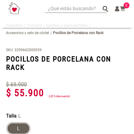
0
¿Qué estás buscando?
¿Qué estás buscando?
Comedor
Aperitivo y especialidades
Mug
Mug
Accesorios y sets de cóctel
Pocillos de Porcelana con Rack
Vajilla
Vajilla
Tapete
Tapete
SKU
3209662000039
Escurridor Platos
Escurridor Platos
POCILLOS DE PORCELANA CON
Cojin
Cojin
RACK
Individuales
Individuales
$
Cojines
Cojines
69
.
900
$
55
.
900
Escurridor
Escurridor
-
20 %
Canasto
Canasto
Cafe
Cafe
Talla
L
:
Set 2 Potes de Silicona
Espejo Plegable Led con USB
L