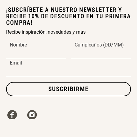
¡SUSCRÍBETE A NUESTRO NEWSLETTER Y
$ 46.150,00
$ 56.900,00
$ 76.900,00
RECIBE 10% DE DESCUENTO EN TU PRIMERA
COMPRA!
Dardo Circulas Plástico
SET TELA MATERIALES
Recibe inspiración, novedades y más
Nombre
Cumpleaños (DD/MM)
$ 24.950,00
$ 23.900,00
$ 49.900,00
$ 29.900,00
Email
SUSCRIBIRME