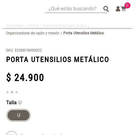
0
¿Qué estás buscando?
¿Qué estás buscando?
Cocina
Organizadores para cocina
Mug
Mug
Organizadores de cajón y mesón
Porta Utensilios Metálico
Vajilla
Vajilla
Escurridor Platos
Escurridor Platos
SKU
3230819000022
Tapete
Tapete
PORTA UTENSILIOS METÁLICO
Cojin
Cojin
$
Individuales
Individuales
24
.
900
Escurridor
Escurridor
Cojines
Cojines
Talla
U
Cafe
Cafe
:
Canasto
Canasto
U