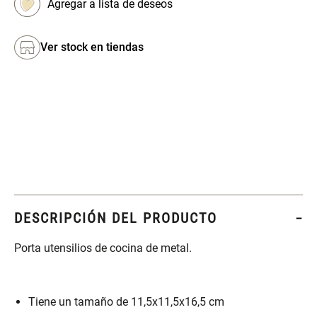
Set 2 Potes de Silicona
Ver stock en tiendas
Espejo Plegable Led con USB
$ 29.900,00
$ 29.900,00
Set 4 Esponjas de
Organizador Rectangular De
Maquillaje
Bambú
$ 17.950,00
$ 46.900,00
$ 29.900,00
DESCRIPCIÓN DEL PRODUCTO
Canister Tipo Enlozado
Cajonera Plástico
Porta utensilios de cocina de metal.
$ 27.900,00
$ 44.900,00
Tiene un tamaño de 11,5x11,5x16,5 cm