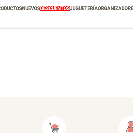
Vajilla
RODUCTOS
NUEVOS
DESCUENTOS
JUGUETERÍA
ORGANIZADOR
Set 2 Potes de Silicona
E
U
Escurridor Platos
Tapete
$ 29.900,00
$
Cojin
Individuales
Escurridor
Cojines
Cafe
Canasto