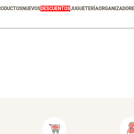
Vajilla
RODUCTOS
NUEVOS
DESCUENTOS
JUGUETERÍA
ORGANIZADOR
Set 2 Potes de Silicona
E
U
Escurridor Platos
Tapete
$ 29.900,00
$
Cojin
Individuales
Cojines
Escurridor
Cafe
Canasto