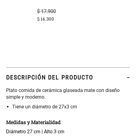
$
17
.
900
Maceta con Diseño de
Maceta Texturizada de
$
14
.
300
Ceramica
Ceramica
$ 46.900,00
$ 99.900,00
Maceta Degrade en
Set 4 Vasos Cerveza Vidrio
Ceramica
$ 99.900,00
$ 42.900,00
DESCRIPCIÓN DEL PRODUCTO
Plato comida de cerámica glaseada mate con diseño
Archivador Planificador con
Archivador Planificador con
Tapa Dura
Tapa Dura
simple y moderno.
Tiene un diámetro de 27x3 cm
$ 76.900,00
$ 46.150,00
$ 76.900,00
Medidas y Materialidad
Cojín Cervical Memory
Dardo Circulas Plástico
Diámetro 27 cm | Alto 3 cm