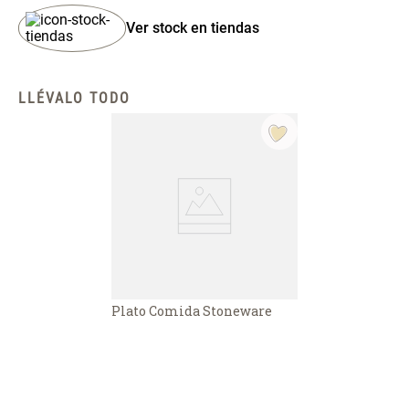
Spray Aromático Rosa
Repuesto Esencia
Suave
Aromática Rosa Suave
Ver stock en tiendas
$ 17.450,00
$ 21.520,00
$ 24.900,00
$ 26.900,00
LLÉVALO TODO
Varitas Aromáticas Flor de
Repuesto Esencia
Durazno
Aromática Flor de Durazno
$ 20.950,00
$ 18.850,00
$ 29.900,00
$ 26.900,00
Varitas Aroma y Flor Rosa
Aceite Aromático Rosa
Suave
Suave
$ 26.550,00
$ 13.250,00
$ 37.900,00
$ 18.900,00
Plato Comida Stoneware
Aceite Aromático Pera
Spray Aromático Flor de
Fresca
Durazno
$ 13.250,00
$ 17.450,00
$ 18.900,00
$ 24.900,00