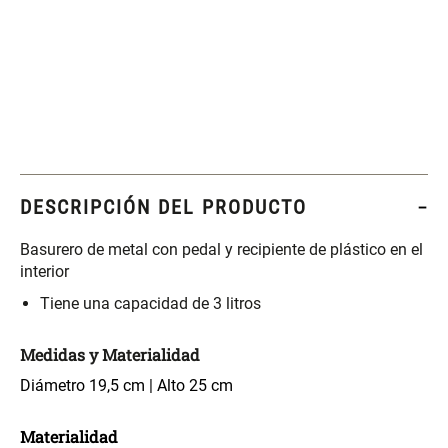
Set 4 Esponjas de
Organizador Rectangular De
Maquillaje
Bambú
$ 17.950,00
$ 46.900,00
$ 29.900,00
Canister Tipo Enlozado
Cajonera Plástico
DESCRIPCIÓN DEL PRODUCTO
$ 27.900,00
$ 44.900,00
Basurero de metal con pedal y recipiente de plástico en el
interior
Caja Organizadora para
Varitas Aromáticas Rosa
Tiene una capacidad de 3 litros
latas Plástico PET
Suave
Medidas y Materialidad
$ 27.900,00
$ 20.950,00
$ 29.900,00
Diámetro 19,5 cm | Alto 25 cm
Spray Aromático Rosa
Repuesto Esencia
Suave
Aromática Rosa Suave
Materialidad