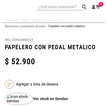
0
¿Qué estás buscando?
¿Qué estás buscando?
Baño
Organizadores para baño
Mug
Mug
Basureros y accesorios de aseo
Papelero con pedal metalico
Vajilla
Vajilla
Escurridor Platos
Escurridor Platos
SKU
3209228000213
Tapete
Tapete
PAPELERO CON PEDAL METALICO
Cojin
Cojin
$
Individuales
Individuales
52
.
900
Escurridor
Escurridor
Cojines
Cojines
Cafe
Cafe
Set 2 Potes de Silicona
Espejo Plegable Led con USB
Canasto
Canasto
Ver stock en tiendas
$ 29.900,00
$ 29.900,00