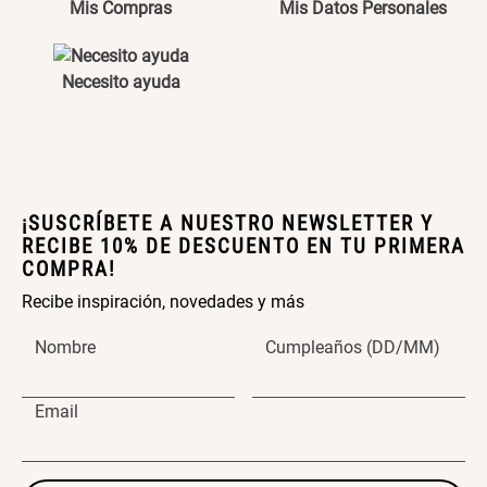
Mis Compras
Mis Datos Personales
Maceta Texturizada de
Maceta Degrade en
Ceramica
Ceramica
$ 99.900,00
$ 99.900,00
Necesito ayuda
Set 4 Vasos Cerveza Vidrio
Archivador Planificador con
Tapa Dura
$ 42.900,00
$ 76.900,00
¡SUSCRÍBETE A NUESTRO NEWSLETTER Y
RECIBE 10% DE DESCUENTO EN TU PRIMERA
COMPRA!
Archivador Planificador con
Cojín Cervical Memory
Tapa Dura
Recibe inspiración, novedades y más
Nombre
Cumpleaños (DD/MM)
$ 46.150,00
$ 56.900,00
$ 76.900,00
Email
Dardo Circulas Plástico
SET TELA MATERIALES
$ 24.950,00
$ 23.900,00
$ 49.900,00
$ 29.900,00