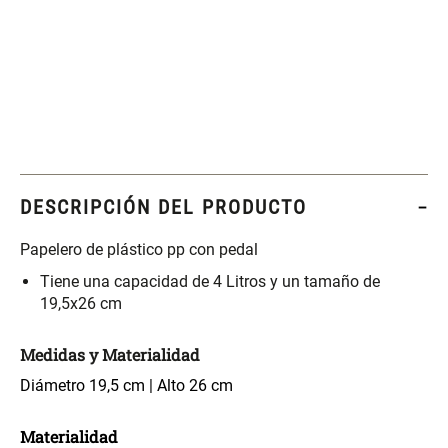
Set 4 Esponjas de
Organizador Rectangular De
Maquillaje
Bambú
$ 17.950,00
$ 46.900,00
$ 29.900,00
Canister Tipo Enlozado
Cajonera Plástico
DESCRIPCIÓN DEL PRODUCTO
$ 27.900,00
$ 44.900,00
Papelero de plástico pp con pedal
Tiene una capacidad de 4 Litros y un tamaño de
Caja Organizadora para
Varitas Aromáticas Rosa
19,5x26 cm
latas Plástico PET
Suave
Medidas y Materialidad
$ 27.900,00
$ 20.950,00
$ 29.900,00
Diámetro 19,5 cm | Alto 26 cm
Spray Aromático Rosa
Repuesto Esencia
Suave
Aromática Rosa Suave
Materialidad