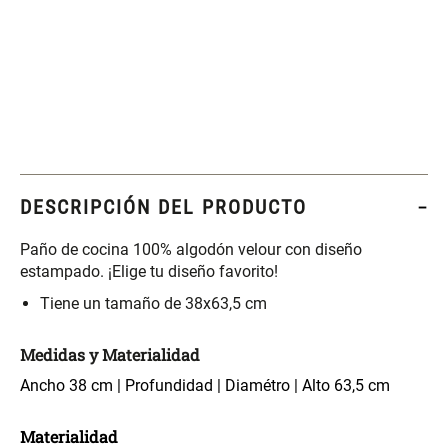
Set 4 Esponjas de
Organizador Rectangular De
Maquillaje
Bambú
$ 17.950,00
$ 46.900,00
$ 29.900,00
Canister Tipo Enlozado
Cajonera Plástico
DESCRIPCIÓN DEL PRODUCTO
$ 27.900,00
$ 44.900,00
Paño de cocina 100% algodón velour con diseño
estampado. ¡Elige tu diseño favorito!
Caja Organizadora para
Varitas Aromáticas Rosa
Tiene un tamaño de 38x63,5 cm
latas Plástico PET
Suave
Medidas y Materialidad
$ 27.900,00
$ 20.950,00
$ 29.900,00
Ancho 38 cm | Profundidad | Diamétro | Alto 63,5 cm
Spray Aromático Rosa
Repuesto Esencia
Suave
Aromática Rosa Suave
Materialidad