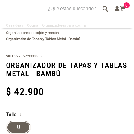
0
¿Qué estás buscando?
¿Qué estás buscando?
Cocina
Organizadores para cocina
Mug
Mug
Organizadores de cajón y mesón
Vajilla
Vajilla
Organizador de Tapas y Tablas Metal - Bambú
Escurridor Platos
Escurridor Platos
Tapete
Tapete
SKU
3221522000065
ORGANIZADOR DE TAPAS Y TABLAS
Cojin
Cojin
METAL - BAMBÚ
Individuales
Individuales
Cojines
Cojines
$
42
.
900
Escurridor
Escurridor
Cafe
Cafe
Set 2 Potes de Silicona
Espejo Plegable Led con USB
Canasto
Canasto
Talla
U
:
U
$ 29.900,00
$ 29.900,00