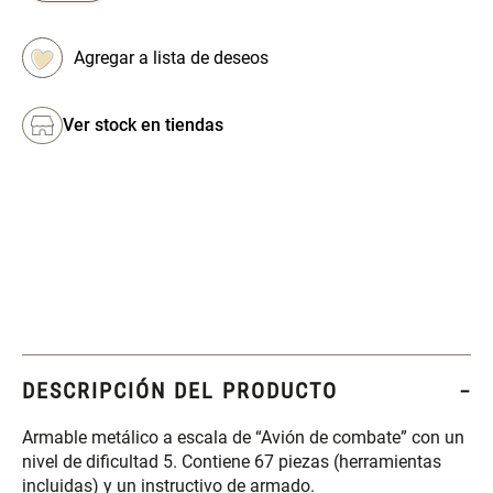
Set 4 Esponjas de
Organizador Rectangular De
Maquillaje
Bambú
$ 17.950,00
$ 46.900,00
$ 29.900,00
Ver stock en tiendas
Canister Tipo Enlozado
Cajonera Plástico
$ 27.900,00
$ 44.900,00
Caja Organizadora para
Varitas Aromáticas Rosa
latas Plástico PET
Suave
DESCRIPCIÓN DEL PRODUCTO
$ 27.900,00
$ 20.950,00
$ 29.900,00
Armable metálico a escala de “Avión de combate” con un
Spray Aromático Rosa
Repuesto Esencia
nivel de dificultad 5. Contiene 67 piezas (herramientas
Suave
Aromática Rosa Suave
incluidas) y un instructivo de armado.