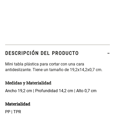
Set 4 Esponjas de
Organizador Rectangular De
Maquillaje
Bambú
$ 17.950,00
$ 46.900,00
$ 29.900,00
Canister Tipo Enlozado
Cajonera Plástico
DESCRIPCIÓN DEL PRODUCTO
$ 27.900,00
$ 44.900,00
Mini tabla plástica para cortar con una cara
antideslizante. Tiene un tamaño de 19,2x14,2x0,7 cm.
Caja Organizadora para
Varitas Aromáticas Rosa
latas Plástico PET
Suave
Medidas y Materialidad
Ancho 19,2 cm | Profundidad 14,2 cm | Alto 0,7 cm
$ 27.900,00
$ 20.950,00
$ 29.900,00
Materialidad
Spray Aromático Rosa
Repuesto Esencia
Suave
Aromática Rosa Suave
PP | TPR