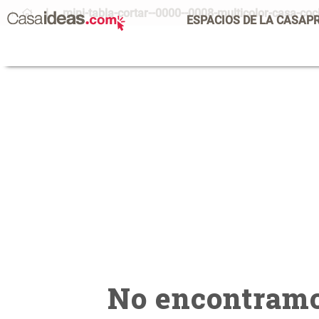
mini-tabla-cortar--0000--0008-multicolor-casa-c
ESPACIOS DE LA CASA
P
No encontramo