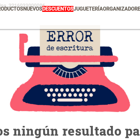
ocina_3216033000086
RODUCTOS
NUEVOS
DESCUENTOS
JUGUETERÍA
ORGANIZADOR
PRODUCTOS ESTRELLA
Mug
Vajilla
Set 2 Potes de Silicona
E
U
Escurridor Platos
Tapete
$ 29.900,00
$
Cojin
Individuales
Cojines
Escurridor
Cafe
Canasto
s ningún resultado pa