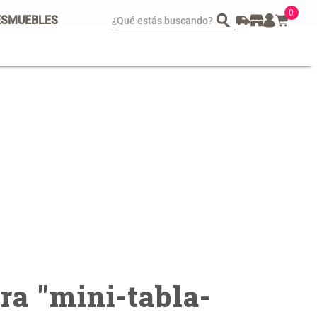
0
¿Qué estás buscando?
ES
MUEBLES
spejo Plegable Led con
Set 4 Esponjas de
SB
Maquillaje
 29.900,00
$ 17.950,00
$ 29.900,00
ra "
mini-tabla-