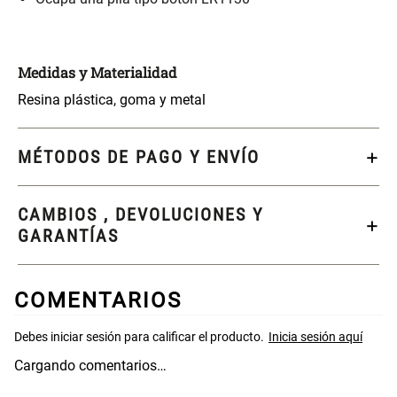
$ 17.450,00
$ 21.520,00
$ 24.900,00
$ 26.900,00
Medidas y Materialidad
Varitas Aromáticas Flor de
Repuesto Esencia
Durazno
Aromática Flor de Durazno
Resina plástica, goma y metal
$ 20.950,00
$ 18.850,00
$ 29.900,00
$ 26.900,00
MÉTODOS DE PAGO Y ENVÍO
Varitas Aroma y Flor Rosa
Aceite Aromático Rosa
Suave
Suave
CAMBIOS , DEVOLUCIONES Y
GARANTÍAS
$ 26.550,00
$ 13.250,00
$ 37.900,00
$ 18.900,00
COMENTARIOS
Aceite Aromático Pera
Spray Aromático Flor de
Fresca
Durazno
$ 13.250,00
$ 17.450,00
$ 18.900,00
$ 24.900,00
Cargando comentarios…