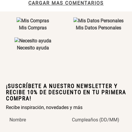
CARGAR MAS COMENTARIOS
Maceta con Diseño de
Maceta Texturizada de
Ceramica
Ceramica
$ 46.900,00
$ 99.900,00
Mis Compras
Mis Datos Personales
Maceta Degrade en
Set 4 Vasos Cerveza Vidrio
Ceramica
Necesito ayuda
$ 99.900,00
$ 42.900,00
Archivador Planificador con
Archivador Planificador con
Tapa Dura
Tapa Dura
¡SUSCRÍBETE A NUESTRO NEWSLETTER Y
RECIBE 10% DE DESCUENTO EN TU PRIMERA
$ 76.900,00
$ 46.150,00
$ 76.900,00
COMPRA!
Recibe inspiración, novedades y más
Cojín Cervical Memory
Dardo Circulas Plástico
Nombre
Cumpleaños (DD/MM)
$ 56.900,00
$ 24.950,00
$ 49.900,00