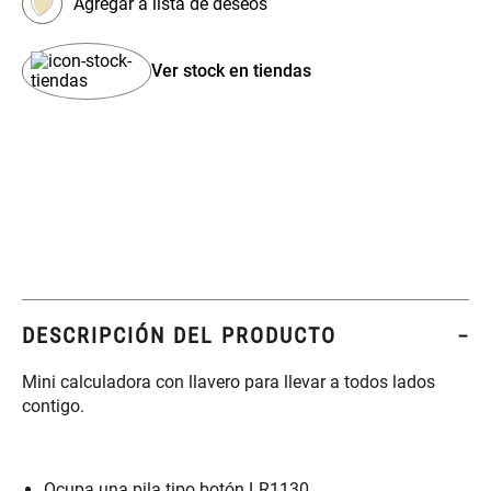
Set 4 Esponjas de
Organizador Rectangular De
Maquillaje
Bambú
Ver stock en tiendas
$ 17.950,00
$ 46.900,00
$ 29.900,00
Canister Tipo Enlozado
Cajonera Plástico
$ 27.900,00
$ 44.900,00
Caja Organizadora para
Varitas Aromáticas Rosa
DESCRIPCIÓN DEL PRODUCTO
latas Plástico PET
Suave
Mini calculadora con llavero para llevar a todos lados
$ 27.900,00
$ 20.950,00
$ 29.900,00
contigo.
Spray Aromático Rosa
Repuesto Esencia
Suave
Aromática Rosa Suave
Ocupa una pila tipo botón LR1130