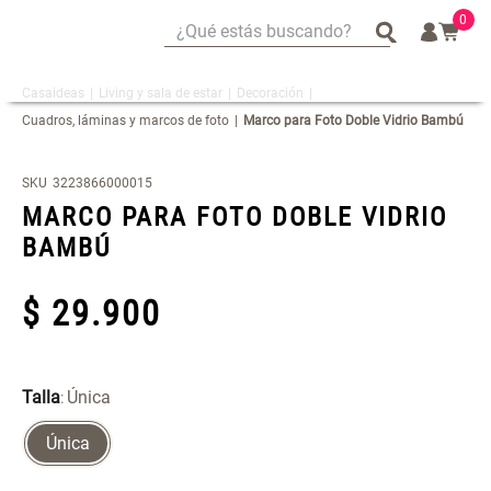
0
¿Qué estás buscando?
¿Qué estás buscando?
Living y sala de estar
Decoración
Mug
Mug
Cuadros, láminas y marcos de foto
Marco para Foto Doble Vidrio Bambú
Vajilla
Vajilla
Escurridor Platos
Escurridor Platos
SKU
3223866000015
Tapete
Tapete
MARCO PARA FOTO DOBLE VIDRIO
Cojin
Cojin
BAMBÚ
Individuales
Individuales
$
29
.
900
Cojines
Cojines
Escurridor
Escurridor
Cafe
Cafe
Talla
Única
:
Set 2 Potes de Silicona
Espejo Plegable Led con USB
Canasto
Canasto
Única
$ 29.900,00
$ 29.900,00