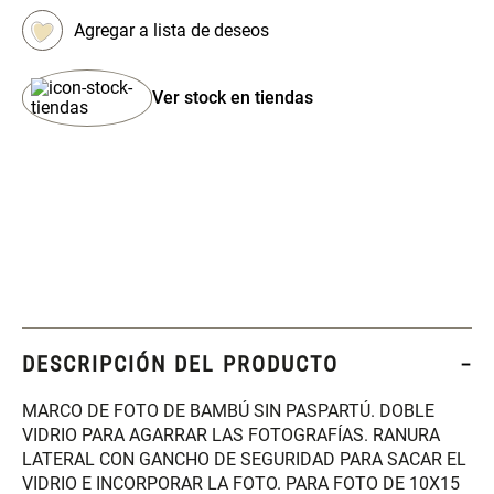
Set 4 Esponjas de
Organizador Rectangular De
Maquillaje
Bambú
Ver stock en tiendas
$ 17.950,00
$ 46.900,00
$ 29.900,00
Canister Tipo Enlozado
Cajonera Plástico
$ 27.900,00
$ 44.900,00
Caja Organizadora para
Varitas Aromáticas Rosa
latas Plástico PET
Suave
DESCRIPCIÓN DEL PRODUCTO
$ 27.900,00
$ 20.950,00
$ 29.900,00
MARCO DE FOTO DE BAMBÚ SIN PASPARTÚ. DOBLE
VIDRIO PARA AGARRAR LAS FOTOGRAFÍAS. RANURA
Spray Aromático Rosa
Repuesto Esencia
LATERAL CON GANCHO DE SEGURIDAD PARA SACAR EL
Suave
Aromática Rosa Suave
VIDRIO E INCORPORAR LA FOTO. PARA FOTO DE 10X15