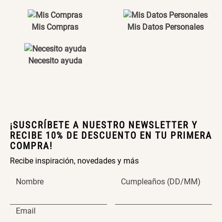
Dirección de email
Mis Compras
Mis Datos Personales
SET TELA MATERIALES
Escribe un comentario
$ 23.900,00
$ 29.900,00
Necesito ayuda
ENVIAR COMENTARIO
¡SUSCRÍBETE A NUESTRO NEWSLETTER Y
RECIBE 10% DE DESCUENTO EN TU PRIMERA
COMPRA!
Recibe inspiración, novedades y más
Nombre
Cumpleaños (DD/MM)
Email