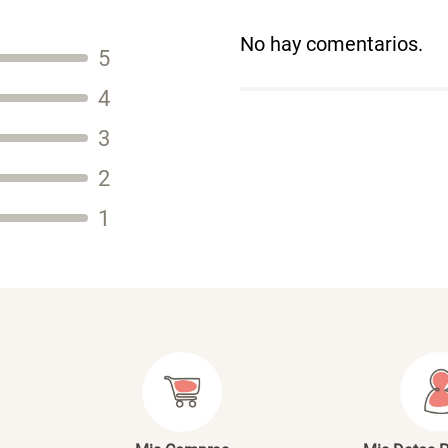
No hay comentarios.
5
Título
4
3
2
Tu nombre
1
Dirección de email
Escribe un comentario
E