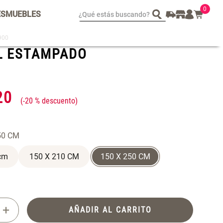
0
¿Qué estás buscando?
ES
MUEBLES
900
L ESTAMPADO
spejo Plegable Led con
Set 4 Esponjas de
SB
Maquillaje
 29.900,00
$ 17.950,00
20
$ 29.900,00
-
20 %
50 CM
cm
150 X 210 CM
150 X 250 CM
+
AÑADIR AL CARRITO