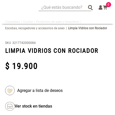
0
¿Qué estás buscando?
¿Qué estás buscando?
Cocina
Productos de aseo y basureros
Mug
Mug
Escobas, recogedores y accesorios de aseo
Limpia Vidrios con Rociador
Vajilla
Vajilla
Tapete
Tapete
SKU
3217742000084
Escurridor Platos
Escurridor Platos
LIMPIA VIDRIOS CON ROCIADOR
Cojin
Cojin
$
Individuales
Individuales
19
.
900
Cojines
Cojines
Escurridor
Escurridor
Canasto
Canasto
Set 2 Potes de Silicona
Espejo Plegable Led con USB
Cafe
Cafe
Ver stock en tiendas
$ 29.900,00
$ 29.900,00