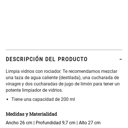
Set 4 Esponjas de
Organizador Rectangular De
Maquillaje
Bambú
$ 17.950,00
$ 46.900,00
$ 29.900,00
Canister Tipo Enlozado
Cajonera Plástico
DESCRIPCIÓN DEL PRODUCTO
$ 27.900,00
$ 44.900,00
Limpia vidrios con rociador. Te recomendamos mezclar
una taza de agua caliente (destilada), una cucharada de
Caja Organizadora para
Varitas Aromáticas Rosa
vinagre y dos cucharadas de jugo de limón para tener un
latas Plástico PET
Suave
potente limpiador de vidrios.
Tiene una capacidad de 200 ml
$ 27.900,00
$ 20.950,00
$ 29.900,00
Medidas y Materialidad
Spray Aromático Rosa
Repuesto Esencia
Ancho 26 cm | Profundidad 9,7 cm | Alto 27 cm
Suave
Aromática Rosa Suave