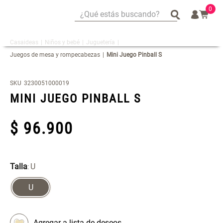
0
¿Qué estás buscando?
¿Qué estás buscando?
Niños y bebé
Juguetería
Mug
Mug
Juegos de mesa y rompecabezas
Mini Juego Pinball S
Vajilla
Vajilla
Escurridor Platos
Escurridor Platos
SKU
3230051000019
Tapete
Tapete
MINI JUEGO PINBALL S
Cojin
Cojin
$
Individuales
Individuales
96
.
900
Cojines
Cojines
Escurridor
Escurridor
Talla
U
:
Cafe
Cafe
Canasto
Canasto
U
Set 2 Potes de Silicona
Espejo Plegable Led con USB