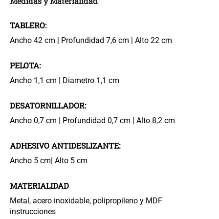
Medidas y Materialidad
Spray Aromático Rosa
Repuesto Esencia
Suave
Aromática Rosa Suave
TABLERO:
$ 17.450,00
$ 26.900,00
$ 24.900,00
Ancho 42 cm | Profundidad 7,6 cm | Alto 22 cm
Varitas Aromáticas Flor de
Repuesto Esencia
PELOTA:
Durazno
Aromática Flor de Durazno
Ancho 1,1 cm | Diametro 1,1 cm
$ 20.950,00
$ 18.850,00
$ 29.900,00
$ 26.900,00
DESATORNILLADOR:
Ancho 0,7 cm | Profundidad 0,7 cm | Alto 8,2 cm
Varitas Aroma y Flor Rosa
Aceite Aromático Rosa
Suave
Suave
ADHESIVO ANTIDESLIZANTE:
$ 26.550,00
$ 13.250,00
$ 37.900,00
$ 18.900,00
Ancho 5 cm| Alto 5 cm
Aceite Aromático Pera
Spray Aromático Flor de
MATERIALIDAD
Fresca
Durazno
Metal, acero inoxidable, polipropileno y MDF
instrucciones
$ 13.250,00
$ 17.450,00
$ 18.900,00
$ 24.900,00