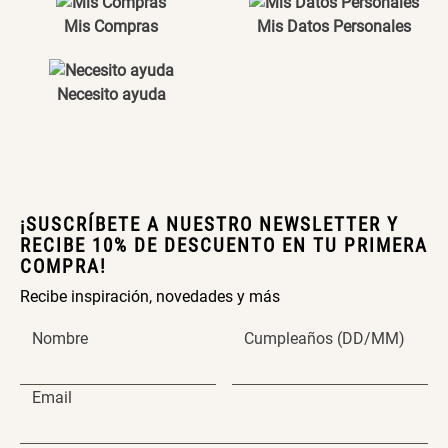
Mis Compras
Mis Datos Personales
$ 56.900,00
$ 24.950,00
$ 49.900,00
SET TELA MATERIALES
Necesito ayuda
$ 23.900,00
$ 29.900,00
¡SUSCRÍBETE A NUESTRO NEWSLETTER Y
RECIBE 10% DE DESCUENTO EN TU PRIMERA
COMPRA!
Recibe inspiración, novedades y más
Nombre
Cumpleaños (DD/MM)
Email