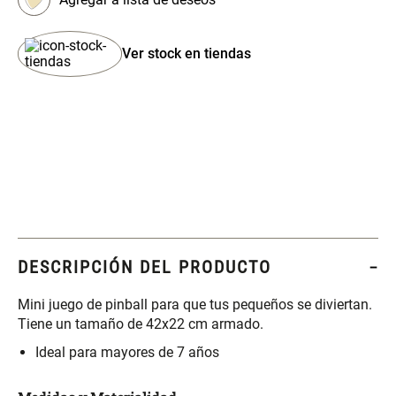
$ 29.900,00
$ 29.900,00
Ver stock en tiendas
Set 4 Esponjas de
Organizador Rectangular De
Maquillaje
Bambú
$ 17.950,00
$ 46.900,00
$ 29.900,00
Canister Tipo Enlozado
Cajonera Plástico
$ 27.900,00
$ 44.900,00
DESCRIPCIÓN DEL PRODUCTO
Caja Organizadora para
Varitas Aromáticas Rosa
Mini juego de pinball para que tus pequeños se diviertan.
latas Plástico PET
Suave
Tiene un tamaño de 42x22 cm armado.
$ 27.900,00
$ 20.950,00
$ 29.900,00
Ideal para mayores de 7 años