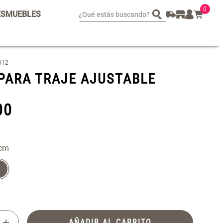
0
¿Qué estás buscando?
ES
MUEBLES
spejo Plegable Led con
Set 4 Esponjas de
012
SB
Maquillaje
PARA TRAJE AJUSTABLE
 29.900,00
$ 17.950,00
$ 29.900,00
00
 cm
+
AÑADIR AL CARRITO