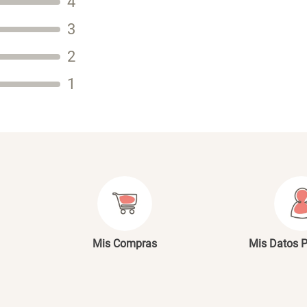
4
3
2
Tu nombre
1
Dirección de email
Escribe un comentario
E
Mis Compras
Mis Datos 