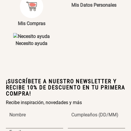
Maceta con Diseño de
Maceta Texturizada de
Mis Datos Personales
Ceramica
Ceramica
$ 46.900,00
$ 99.900,00
Mis Compras
Maceta Degrade en
Set 4 Vasos Cerveza Vidrio
Necesito ayuda
Ceramica
$ 99.900,00
$ 34.320,00
$ 42.900,00
Archivador Planificador con
Archivador Planificador con
Tapa Dura
Tapa Dura
¡SUSCRÍBETE A NUESTRO NEWSLETTER Y
RECIBE 10% DE DESCUENTO EN TU PRIMERA
COMPRA!
$ 76.900,00
$ 46.150,00
$ 76.900,00
Recibe inspiración, novedades y más
Cojín Cervical Memory
Dardo Circulas Plástico
Nombre
Cumpleaños (DD/MM)
$ 56.900,00
$ 24.950,00
$ 49.900,00