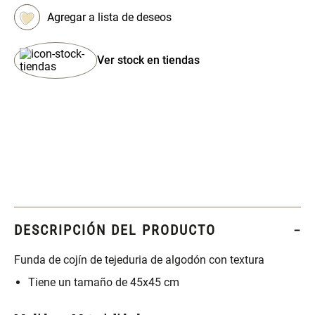
Set 4 Esponjas de
Organizador Rectangular De
Maquillaje
Bambú
Ver stock en tiendas
$ 17.950,00
$ 46.900,00
$ 29.900,00
Canister Tipo Enlozado
Cajonera Plástico
$ 27.900,00
$ 44.900,00
Caja Organizadora para
Varitas Aromáticas Rosa
latas Plástico PET
Suave
DESCRIPCIÓN DEL PRODUCTO
$ 27.900,00
$ 20.950,00
$ 29.900,00
Funda de cojín de tejeduria de algodón con textura
Tiene un tamaño de 45x45 cm
Spray Aromático Rosa
Repuesto Esencia
Suave
Aromática Rosa Suave