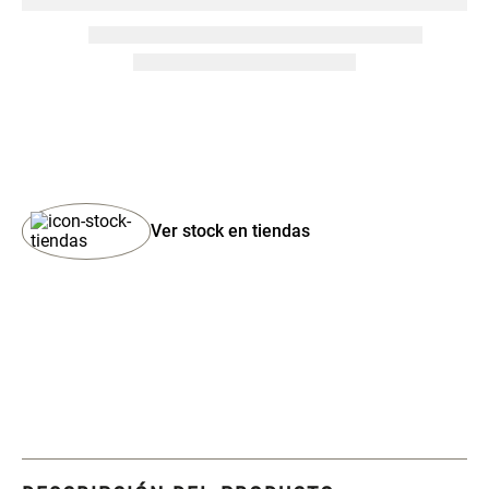
Set 4 Esponjas de
Organizador Rectangular De
Maquillaje
Bambú
$ 17.950,00
$ 46.900,00
$ 29.900,00
Canister Tipo Enlozado
Cajonera Plástico
Ver stock en tiendas
$ 27.900,00
$ 44.900,00
Caja Organizadora para
Varitas Aromáticas Rosa
latas Plástico PET
Suave
$ 27.900,00
$ 20.950,00
$ 29.900,00
Spray Aromático Rosa
Repuesto Esencia
Suave
Aromática Rosa Suave