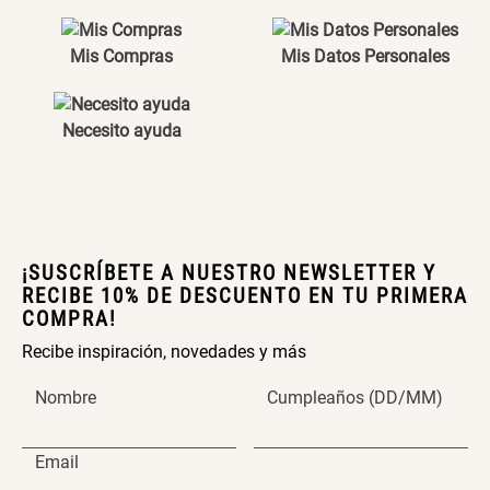
Maceta con Diseño de
Maceta Texturizada de
Ceramica
Ceramica
Mis Compras
Mis Datos Personales
$ 46.900,00
$ 99.900,00
Necesito ayuda
Maceta Degrade en
Set 4 Vasos Cerveza Vidrio
Ceramica
$ 99.900,00
$ 42.900,00
¡SUSCRÍBETE A NUESTRO NEWSLETTER Y
Archivador Planificador con
Archivador Planificador con
RECIBE 10% DE DESCUENTO EN TU PRIMERA
Tapa Dura
Tapa Dura
COMPRA!
$ 76.900,00
$ 46.150,00
Recibe inspiración, novedades y más
$ 76.900,00
Nombre
Cumpleaños (DD/MM)
Cojín Cervical Memory
Dardo Circulas Plástico
Email
$ 56.900,00
$ 24.950,00
$ 49.900,00