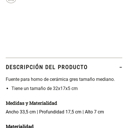
Set 4 Esponjas de
Organizador Rectangular De
Maquillaje
Bambú
$ 17.950,00
$ 46.900,00
$ 29.900,00
Canister Tipo Enlozado
Cajonera Plástico
DESCRIPCIÓN DEL PRODUCTO
$ 27.900,00
$ 44.900,00
Fuente para horno de cerámica gres tamaño mediano.
Caja Organizadora para
Varitas Aromáticas Rosa
latas Plástico PET
Suave
Tiene un tamaño de 32x17x5 cm
$ 27.900,00
$ 20.950,00
$ 29.900,00
Medidas y Materialidad
Ancho 33,5 cm | Profundidad 17,5 cm | Alto 7 cm
Spray Aromático Rosa
Repuesto Esencia
Suave
Aromática Rosa Suave
Materialidad